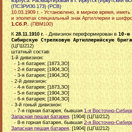
корпуса. Расквартирован в г. Иркутск (Иркутский ВО
(ПСЗРИ30.173) (РСВ)
10.03.1909 г. - Установлено, в мирное время, иметь
и эполетах специальный знак Артиллерии и шифро
1.Сб.Р.
. (ПВМ100)
К
28.11.1910 г.
- Дивизион переформирован в
10-ю
Сибирскую Стрелковую Артиллерийскую брига
(ЦГШ212)
штатный состав:
1-й дивизион:
- 1-я батарея; [1873,ЗО]
- 2-я батарея; [1904,ЗО]
- 3-я батарея; [1904,ЗО]
- 2-й дивизион:
- 4-я батарея; [1873,ЗО]
- 5-я батарея; [1904,ЗО]
- 6-я батарея; [1904,ЗО]
- 3-й гоный дивизион:
- 7-я горная батарея, бывшая
1-я Восточно-Сибир
Запасная пешая батарея
. [1904] (ЦГШ212)
- 8-я горная батарея, бывшая
2-я Восточно-Сибир
Запасная пешая батарея
. [1904] (ЦГШ212)