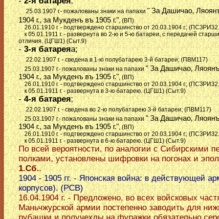
-
2-я батарея
;
" За Дашичао, Ляоян
25.03.1907 г.- пожалованы знаки на папахи
1904 г., за Мукденъ въ 1905 г."
, (ВП)
26.01.1910 г. - подтверждено старшинство от 20.03.1904 г.; (ПСЗРИ32
к 05.01.1911 г. - развернута во 2-ю и 5-ю батареи, с передачей старш
отличия. (ЦГШ1) (Сыт.9)
-
3-я батарея
а;
22.02.1907 г. - сведена в 1-ю полубатарею 3-й батареи; (ПВМ117)
" За Дашичао, Ляоян
25.03.1907 г.- пожалованы знаки на папахи
1904 г., за Мукденъ въ 1905 г."
, (ВП)
26.01.1910 г. - подтверждено старшинство от 20.03.1904 г.; (ПСЗРИ32
к 05.01.1911 г. - развернута в 3-ю батарею. (ЦГШ1) (Сыт.9)
-
4-я батарея
;
22.02.1907 г. - сведена во 2-ю полубатарею 3-й батареи; (ПВМ117)
" За Дашичао, Ляоян
25.03.1907 г.- пожалованы знаки на папахи
1904 г., за Мукденъ въ 1905 г."
, (ВП)
26.01.1910 г. - подтверждено старшинство от 20.03.1904 г.; (ПСЗРИ32
к 05.01.1911 г. - развернута в 6-ю батарею. (ЦГШ1) (Сыт.9)
По всей вероятности, по аналогии с Сибирскими 
полками, установлены шифровки на погонах и эпол
1.Сб.
.
1904 - 1905 гг. - Японская война: в действующей ар
корпусов). (РСВ)
16.04.1904 г. - Предложено, во всех войсковых част
Маньчжурской армии постепенно заводить для ниж
рубашки и получехлы на фуражки обязательно серо