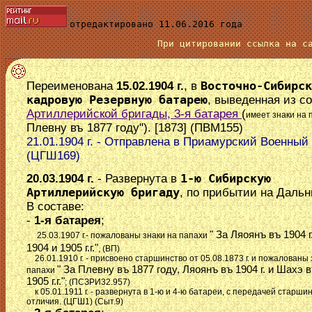
отредактировано 11.06.2016 года
При цитировании ссылка на 
Переименована
15.02.1904 г.
, в
Восточно-Сибирск
кадровую Резервную батарею
, выведенная из с
Артиллерийской бригады, 3-я батарея
(
имеет знаки на
Плевну въ 1877 году"). [1873] (ПВМ155)
21.01.1904 г. - Отправлена в Приамурский Военный 
(ЦГШ169)
20.03.1904 г.
- Развернута в
1-ю Сибирскую
Артиллерийскую бригаду
, по прибытии на Дальн
В составе:
-
1-я батарея
;
" За Ляоянъ въ 1904 г
25.03.1907 г.- пожалованы знаки на папахи
1904 и 1905 г.г."
, (ВП)
26.01.1910 г. - присвоено старшинство от 05.08.1873 г. и пожалованы 
" За Плевну въ 1877 году, Ляоянъ въ 1904 г. и Шахэ в
папахи
1905 г.г."
; (ПСЗРИ32.957)
к 05.01.1911 г. - развернута в 1-ю и 4-ю батареи, с передачей старшин
отличия. (ЦГШ1) (Сыт.9)