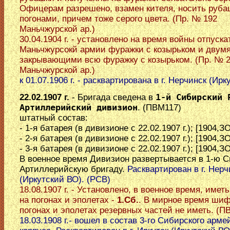
Офицерам разрешено, взамен кителя, носить руба
погонами, причем тоже серого цвета. (Пр. № 192
Маньчжурской ар.)
30.04.1904 г. - установлено на время войны отпуска
Маньчжурсокй армии фуражки с козырьком и двумя
закрывающими всю фуражку с козырьком. (Пр. № 
Маньчжурской ар.)
к 01.07.1906 г. - расквартирована в г. Нерчинск (Ир
22.02.1907 г.
- Бригада сведена в
1-й Сибирский 
Артиллерийский дивизион
. (ПВМ117)
штатный состав:
- 1-я батарея (в дивизионе с 22.02.1907 г.); [1904,ЗО
- 2-я батарея (в дивизионе с 22.02.1907 г.); [1904,ЗО
- 3-я батарея (в дивизионе с 22.02.1907 г.); [1904,ЗО
В военное время Дивизион развертывается в 1-ю 
Артиллерийскую бригаду.
Расквартирован в г. Нерч
(Иркутский ВО). (РСВ)
18.08.1907 г. - Установлено, в военное время, име
на погонах и эполетах -
1.Сб.
. В мирное время шиф
погонах и эполетах резервных частей не иметь. (П
18.03.1908 г.- вошел в состав 3-го Сибирского арме