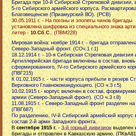
Бригада при 10-й Сибирской Стрелковой дивизии, 
5-го Сибирского армейского корпуса. Расквартирован
Благовещенске (Приамурский ВО). (РСВ)
30.05.1911 г. - На погоны и эполеты чинов бригады
установлена шифровка из специального знака арт
литер -
10.Сб.С.
. (ПВМ228)
Мировая война: ноябре 1914 г. - бригада отправлен
Северо-Западный фронт. (СОч.1 г.1)
18.12.1914 г. - 10-я Сибирская Стрелковая дивизия 
Артиллерийская бригада включены в состав, вновь
сформированного, IV-го Сибирского армейского кор
(ПВГ215)
К 01.02.1915 г. - части корпуса прибыли в резерв С
Верховного Главнокомандующего. (СО ч.3 г.5)
10.02.1915 г.- корпус включен в состав, формируем
армии (Северо-Западный фронт). (СО ч.3 г.8)
11.08.1915 г. - Северо-Западный фронт разделен на
(ПВГ687)
По разделению, IV-й Сибирский армейский корпус 
состав 2-й арми Западного фронта.
В
сентябре 1915 г.
-
3-й горный дивизион
выделен и
бригады и отправлен в Кавказскую армию. (ПКвА81