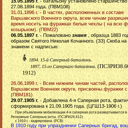
15.05.1895 г.
- батальону установлено старшинство
27.08.1894 года. (ПВМ108)
31.01.1896 г. - В частях, расположенных в составе
Варшавского Военного округа, всем чинам разреше
время носить на фуражках белые чехлы ( на всю ф
козырьком). (ПВМ22)
06.05.1897 г.
- Пожаловано
знамя
, образца 1883 го
образом Святого Николая Кочанного. (ЗЗ) Скоба на
знамени с надписью:
1894. 15-й Саперный баталiонъ.
(ПСЗРИ38.6
1897. 15-го Сапернаго баталiона
.
1912)
26.06.1899 г. - Всем нижним чинам частей, распол
Варшавском Военном округе, присвоены фуражки с
(ПВМ181)
29.07.1905 г.
- Добавлена 4-я Саперная рота, факти
сформирована к 21.09.1905 года. (ЦГШ13-1906 г.)
При объявлении мобилизации 4-я саперная рота развертывается в 
Резервные Саперные роты. (ПСЗРИ26.612)
с 1910 г. - кадрирована. (РСВ)
В 1910 году при упразднении Саперных бригад, во