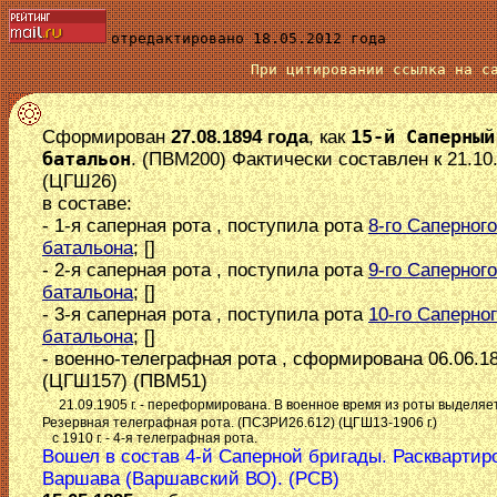
отредактировано 18.05.2012 года
При цитировании ссылка на 
Сформирован
27.08.1894 года
, как
15-й Саперный
батальон
. (ПВМ200) Фактически составлен к 21.10.
(ЦГШ26)
в составе:
- 1-я саперная рота , поступила рота
8-го Саперного
батальона
; []
- 2-я саперная рота , поступила рота
9-го Саперного
батальона
; []
- 3-я саперная рота , поступила рота
10-го Саперно
батальона
; []
- военно-телеграфная рота , сформирована 06.06.18
(ЦГШ157) (ПВМ51)
21.09.1905 г. - переформирована. В военное время из роты выделяе
Резервная телеграфная рота. (ПСЗРИ26.612) (ЦГШ13-1906 г.)
с 1910 г. - 4-я телеграфная рота.
Вошел в состав 4-й Саперной бригады. Расквартиро
Варшава (Варшавский ВО). (РСВ)