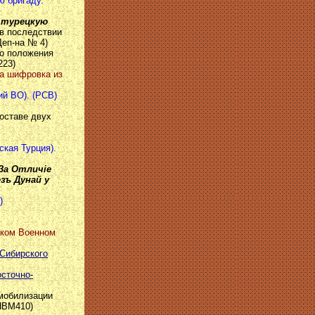
ю бригаду.
ъ турецкую
 в последствии
Деп-на № 4)
го положения
223)
на шифровка из
ий ВО). (РСВ)
составе двух
ская Турция).
За Отличiе
езъ Дунай у
)
ском Военном
-Сибирского
осточно-
 мобилизации
ПВМ410)