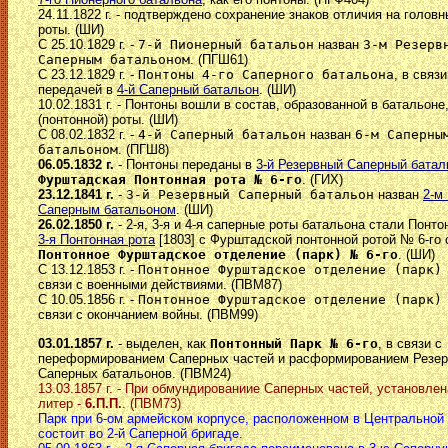
24.11.1822 г. - подтверждено сохранение знаков отличия на голов
роты. (ШИ)
С 25.10.1829 г. -
7-й Пионерный батальон
назван
3-м Резерв
Саперным батальоном
. (ПГШ61)
С 23.12.1829 г. -
Понтоны 4-го Саперного батальона
, в связи
передачей в
4-й Саперный батальон
. (ШИ)
10.02.1831 г. - Понтоны вошли в состав, образованной в батальон
(понтонной) роты. (ШИ)
С 08.02.1832 г. -
4-й Саперный батальон
назван
6-м Саперны
батальоном
. (ПГШ8)
06.05.1832 г.
- Понтоны переданы в
3-й Резервный Саперный батал
Фурштадская Понтонная рота № 6-го
. (ГИХ)
23.12.1841 г.
-
3-й Резервный Саперный батальон
назван
2-м
Саперным батальоном
. (ШИ)
26.02.1850 г.
- 2-я, 3-я и 4-я саперные роты батальона стали Понт
3-я Понтонная рота
[1803] с Фурштадской понтонной ротой № 6-го
Понтонное Фурштадское отделение (парк) № 6-го
. (ШИ)
С 13.12.1853 г. -
Понтонное Фурштадское отделение (парк)
связи с военными действиями. (ПВМ87)
С 10.05.1856 г. -
Понтонное Фурштадское отделение (парк)
связи с окончанием войны. (ПВМ99)
03.01.1857 г.
- выделен, как
Понтонный Парк № 6-го
, в связи с
переформированием Саперных частей и расформированием Резе
Саперных батальонов. (ПВМ24)
13.03.1857 г. - При обмундированиие Саперных частей, установле
литер -
6.П.П.
. (ПВМ73)
Парк при 6-ом армейском корпусе, расположенном в Центральной 
состоит во 2-й Саперной бригаде.