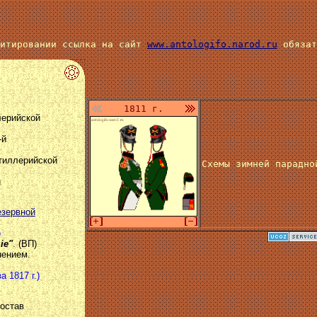
цитировании ссылка на сайт
www.antologifo.narod.ru
обязат
1811 г.
лерийской
-й
тиллерийской
Схемы зимней парадно
й
езервной
)
iе"
. (ВП)
нением.
а 1817 г.)
состав