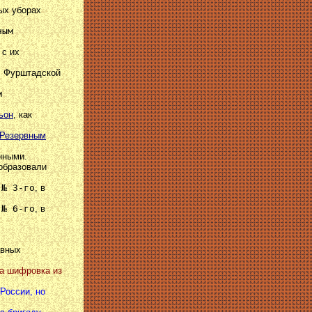
ных уборах
ным
 с их
е, Фурштадской
м
ьон
, как
 Резервным
онными.
 образовали
 № 3-го
, в
 № 6-го
, в
рвных
на шифровка из
России, но