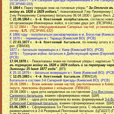
05.09.1863 г. - 2-я Саперная бригада переименована в 3-ю Саперну
(ПСЗРИ40.033)
В
1864 г.
Парку передан знак на головные уборы
" За Отличiе в
войну въ 1828 и 1829 годахъ"
, пожалованный 7-му Пионерному (
2-му Резервному Саперному) батальону 06.04.1830 г. (дело Инсп. 
С
21.08.1864 г.
-
6-й Понтонный полубатальон
, согласно ново
об организации Инженерных войск, в составе двух рот. (ПСЗРИ41.
31.12.1864 г. - При обмундированиие Саперных частей, установле
литер -
6.П.
. (ПСЗРИ41.632)
К 1866 году - полубатальон расквартирован в м. Богуслав (Киевск
К 1870 г. - перемещен в г. Тараща (Киевский ВО). (РСВ)
С
27.01.1877 г.
-
6-й Понтонный батальон
, по новому штату в 
рот. (ПВМ30)
1877 г. - батальон перемещен в г. Киев (Киевский ВО). (РСВ)
1878 г. - Турецкая война: батальон в Действующей армии (Европей
(РСВ)
17.04.1878 г.
- Пожалованы знаки на головные уборы с надписью
"
въ турецкую войну въ 1828 и 1829 годахъ и за переправу чер
Зимницы 15 Iюня 1877 года"
. (ВП)
К 25.10.1879 г. - батальон возвращен в г. Киев (Киевский ВО). (РСВ
С
12.05.1883 г.
-
4-й Понтонный батальон
. (ПВМ114)
Батальон в составе 3-й Саперной бригады (Киевский ВО). (РСВ)
26.06.1899 г. - Всем нижним чинам частей, расположенных в Киев
округе, присвоены фуражки с козырьком. (ПВМ181)
29.09.1900 г.- одна рота направлена на составление
2-го Восточно
Саперного батальона
, взамен сформирована новая. (ШИ)
27.02.1904 г. - одна рота направлена во вновь формируемый
3-й В
Сибирский Саперный батальон
, взамен сформирована новая. (ШИ)
03.06.1905 г.
- Сформирована 3-я Понтонная рота. С обьявлением
развертывается в 2-й Резервный Понтонный батальон. (ЦГШ227) (