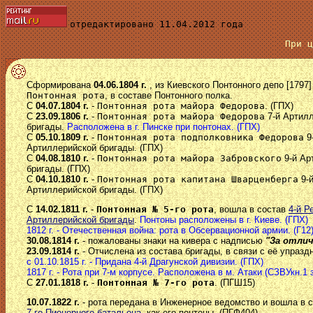
отредактировано 11.04.2012 года
При 
Сформирована
04.06.1804 г.
, из Киевского Понтонного депо [1797]
Понтонная рота
, в составе Понтонного полка.
С
04.07.1804 г.
-
Понтонная рота майора Федорова
. (ГПХ)
С
23.09.1806 г.
-
Понтонная рота майора Федорова
7-й Артил
бригады.
Расположена в г. Пинске при понтонах. (ГПХ)
С
05.10.1809 г.
-
Понтонная рота подполковника Федорова
9
Артиллерийской бригады. (ГПХ)
С
04.08.1810 г.
-
Понтонная рота майора Забровского
9-й Ар
бригады. (ГПХ)
С
04.10.1810 г.
-
Понтонная рота капитана Шварценберга
9-
Артиллерийской бригады. (ГПХ)
С
14.02.1811 г.
-
Понтонная № 5-го рота
, вошла в состав
4-й Р
Артиллерийской бригады
.
Понтоны расположены в г. Киеве. (ГПХ)
1812 г. - Отечественная война: рота в Обсервационной армии. (Г12
30.08.1814 г.
- пожалованы знаки на кивера с надписью
"За отлич
23.09.1814 г.
- Отчислена из состава бригады, в связи с её упразд
с 01.10.1815 г. - Придана 4-й Драгунской дивизии. (ГПХ)
1817 г. - Рота при 7-м корпусе. Расположена в м. Атаки (СЗВУкн.1 з
С
27.01.1818 г.
-
Понтонная № 7-го рота
. (ПГШ15)
10.07.1822 г.
- рота передана в Инженерное ведомство и вошла в 
7-го Пионерного батальона
, как его понтоны. (ПГФ404)