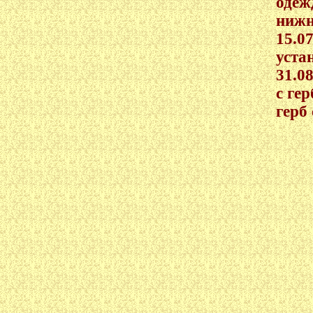
одеж
нижн
15.0
уста
31.0
с ге
герб