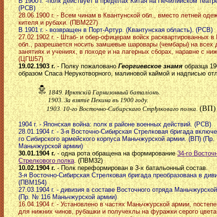
В 1900 г. -полк действует в пределах Китая на Печилийском театре
(РСВ)
28.06.1900 г. - Всем чинам в Квантунской обл., вместо летней оде
кителя и рубахи. (ПВМ227)
В 1901 г. - возвращен в Порт-Артур. (Квантунская область). (РСВ)
27.02.1902 г. - Штаб- и обер-офицерам войск расквартированных в
обл., разрешается носить замшевые шаровары (чембары) на всех
занятиях и учениях, в походе и на лагерных сборах, наравне с ни
(ЦГШ57)
19.02.1903 г.
- Полку пожаловано
Георгиевское знамя
образца 19
образом Спаса Нерукотворного, малиновой каймой и надписью отл
1849. Ирктскiй Гарнизонный баталiонъ.
1903. За взятiе Пекина въ 1900 году.
(ВП)
1903. 10-го Восточно-Сибирскаго Стрђлковаго полка
.
1904 г. - Японская война: полк в районе военных действий. (РСВ)
28.01.1904 г. - 3-я Восточно-Сибирская Стрелковая бригада включе
го Сибирского армейского корпуса Маньчжурской армии. (ВП) (Пр.
Маньчжурской армии)
30.01.1904 г.
- одна рота обращена на формирование
34-го Восточ
Стрелкового полка
. (ПВМ32)
10.02.1904 г.
- Полк переформирован в 3-х батальонный состав.
3-я Восточно-Сибирская Стрелковая бригада преобразована в див
(ПВМ154)
27.03.1904 г. - дивизия в составе Восточного отряда Маньчжурско
(Пр. № 116 Маньчжурской армии)
16.04.1904 г. - Установлено в частях Маньчжурской армии, постепе
для нижних чинов, рубашки и получехлы на фуражки серого цвет