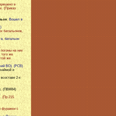
азрешено в
х. (Приказ
льон
.
Вошел в
)
ых батальонов,
га, батальон
:
 погоны на них
 того же
 той же
кий ВО). (РСВ)
 каймой и
, всоставе 2-х
к
. (ПВМ84)
.
.
. (Пр.215
ы фуражки с