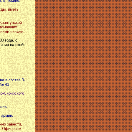
, в Пекине.
жды, иметь
 Квантунской
 домашних
жними чинами.
00 года, с
ичия на скобе:
на в состав 3-
 № 43
но-Сибирского
изию.
й армии.
нно завести,
а. Офицерам