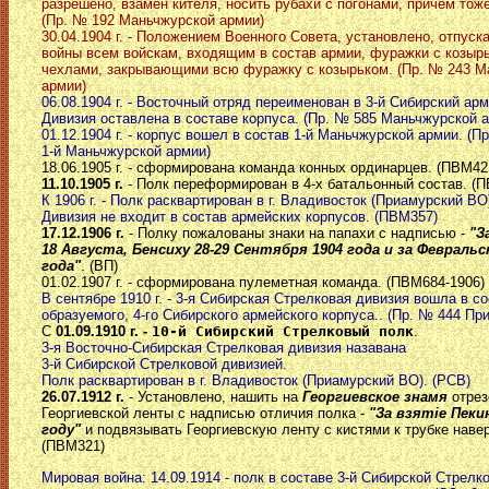
разрешено, взамен кителя, носить рубахи с погонами, причем тоже
(Пр. № 192 Маньчжурской армии)
30.04.1904 г. - Положением Военного Совета, установлено, отпуск
войны всем войскам, входящим в состав армии, фуражки с козыр
чехлами, закрывающими всю фуражку с козырьком. (Пр. № 243 М
армии)
06.08.1904 г. - Восточный отряд переименован в 3-й Сибирский ар
Дивизия оставлена в составе корпуса. (Пр. № 585 Маньчжурской 
01.12.1904 г. - корпус вошел в состав 1-й Маньчжурской армии. (П
1-й Маньчжурской армии)
18.06.1905 г. - сформирована команда конных ординарцев. (ПВМ42
11.10.1905 г.
- Полк переформирован в 4-х батальонный состав. (
К 1906 г. - Полк расквартирован в г. Владивосток (Приамурский ВО
Дивизия не входит в состав армейских корпусов. (ПВМ357)
17.12.1906 г.
- Полку пожалованы знаки на папахи с надписью -
"З
18 Августа, Бенсиху 28-29 Сентября 1904 года и за Февральск
года"
. (ВП)
01.02.1907 г. - сформирована пулеметная команда. (ПВМ684-1906)
В сентябре 1910 г. - 3-я Сибирская Стрелковая дивизия вошла в со
образуемого, 4-го Сибирского армейского корпуса.. (Пр. № 444 Пр
С
01.09.1910 г. -
10-й Сибирский Стрелковый полк
.
3-я Восточно-Сибирская Стрелковая дивизия назавана
3-й Сибирской Стрелковой дивизией.
Полк расквартирован в г. Владивосток (Приамурский ВО). (РСВ)
26.07.1912 г.
- Установлено, нашить на
Георгиевское знамя
отрез
Георгиевской ленты с надписью отличия полка -
"За взятiе Пеки
году"
и подвязывать Георгиевскую ленту с кистями к трубке наве
(ПВМ321)
Мировая война: 14.09.1914 - полк в составе 3-й Сибирской Стрелк