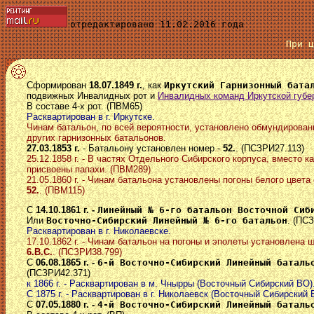
отредактировано 11.02.2016 года
При 
Сформирован
18.07.1849 г.
, как
Иркутский Гарнизонный бата
подвижных Инвалидных рот и
Инвалидных команд Иркутской губе
В составе 4-х рот. (ПВМ65)
Расквартирован в г. Иркутске.
Чинам батальон, по всей вероятности, установлено обмундирован
других гарнизонных батальонов.
27.03.1853 г.
- Батальону установлен номер -
52.
. (ПСЗРИ27.113)
25.12.1858 г. - В частях Отдельного Сибирского корпуса, вместо ка
присвоены папахи. (ПВМ289)
21.05.1860 г. - Чинам батальона установлены погоны белого цвета
52.
. (ПВМ115)
С
14.10.1861 г. -
Линейный № 6-го батальон Восточной Сиб
Или
Восточно-Сибирский Линейный № 6-го батальон
. (ПС
Расквартирован в г. Николаевске.
17.10.1862 г. - Чинам батальон на погоны и эполеты установлена 
6.В.С.
. (ПСЗРИ38.799)
С
06.08.1865 г. -
6-й Восточно-Сибирский Линейный баталь
(ПСЗРИ42.371)
к 1866 г. - Расквартирован в м. Чнырры (Восточный Сибирский ВО)
С 1875 г. - Расквартирован в г. Николаевск (Восточный Сибирский 
С
07.05.1880 г. -
4-й Восточно-Сибирский Линейный баталь