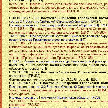
В составе 4-х рот. (ВП)
02.05.1881 г. - Войскам Восточного Сибирского военного округа, р
летнее время носить на службе рубахи, кителя и фуражки в чехла
командующего Восточного Сибирского ВО № 87)
С
30.10.1883 г. -
6-й Восточно-Сибирский Стрелковый бата
состав 2-й Восточно-Сибирской Стрелковой бригады.
(ПВМ278)
Расквартирован в п. Новгородский (Восточно-Сибирский ВО). (РСВ
12.11.1883 г. - При обмундировании Восточно-Сибирских Стрелков
на погонах и эполетах установлены шифровки -
6.В.С.
. (ПВМ283)
14.07.1884 г. - При разделении Восточно-Сибирского военного окру
вошел в состав Приамурского военного округа. (ВП)
17.07.1886 г. - Войскам Приамурского военного округа установлено
гимнастические рубахи шить русского покроя с косым воротником;
делать пристяжные цветные суконные; по вороту нашивать тесьму
цвета. Унтер-офицерам и ефрейторам на рукаве иметь нашивки из
тесьмы. (Приказ командующего Приамурского ВО № 85)
К 1897 г. - батальон расквартирован в ур. Новокиевское (Приамурс
06.05.1897 г.
- Пожаловано
знамя
образца 1883 года, с малиновой
образом Св. Троицы. (ВП)
С
28.01.1898 г. -
6-й Восточно-Сибирский Стрелковый полк
батальонов. (ПВМ30)
Формирование полка прозведено к 14.03.1898 года. (ЦГШ95)
С
31.03.1898 г. -
10-й Восточно-Сибирский Стрелковый пол
Полк вошел в состав 3-й Восточно-Сибирской Стрелковой бригады
Чинам полка установлена шифровка на погоны и эполеты -
10.В-С
Приамурского ВО)
Расквартирован в г. Порт-Артур (Квантунская область). (РСВ)
24.11.1899 г. - Всем нижним чинам в Квантунской обл. установлен
козырьком. (ПВМ332)