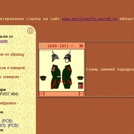
цитировании ссылка на сайт
www.antologifo.narod.ru
обязат
льон
из
рнии
.
1849-1851 г.
ие по образцу
сок и киверов,
Схемы зимней парадно
 с номером -
ири
.
ЗРИ37.484)
шифровка -
он
.
. (РСВ)
ВО). (РСВ)
он
.