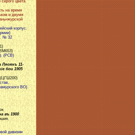
 серого цвета.
ать на время
ьком и двумя
аньчжурской
мейский корпус.
армии)
р. № 32
1)
ПВМ653)
). (РСВ)
а Ляоянъ 11-
iе бои 1905
 (ЦГШ200)
став,
иамурского ВО)
ок
на въ 1900
ршия.
овой дивизии