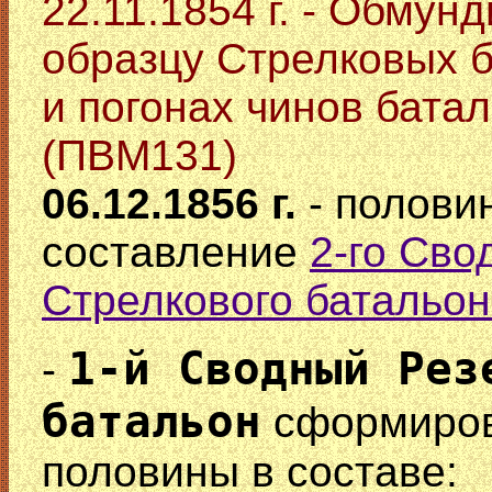
22.11.1854 г. - Обмун
образцу Стрелковых б
и погонах чинов бата
(ПВМ131)
06.12.1856 г.
- полови
составление
2-го Сво
Стрелкового батальо
1-й Сводный Рез
-
батальон
сформиров
половины в составе: