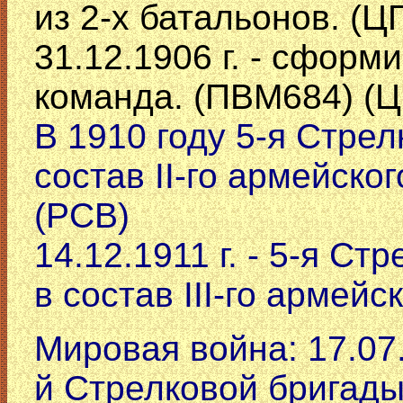
из 2-х батальонов. (
31.12.1906 г. - сфор
команда. (ПВМ684) (
В 1910 году 5-я Стре
состав II-го армейско
(РСВ)
14.12.1911 г. - 5-я С
в состав III-го армей
Мировая война: 17.07.1
й Стрелковой бригады 