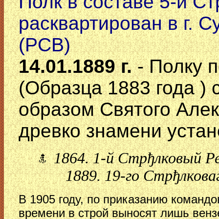
Полк в составе 5-й С
расквартирован в г. С
(РСВ)
14.01.1889 г.
- Полку 
(Образца 1883 года )
образом Святого Алек
древко знамени устан
1864. 1-й Стрђлковый Ре
1889. 19-го Стрђлковаг
В 1905 году, по приказанию командо
времени в строй выносят лишь венз