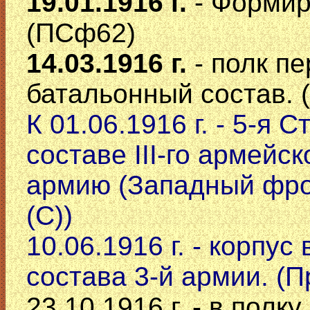
19.01.1916 г.
- Формир
(ПСф62)
14.03.1916 г.
- полк п
батальонный состав.
К 01.06.1916 г. - 5-я 
составе III-го армейс
армию (Западный фрон
(С))
10.06.1916 г. - корпу
состава 3-й армии. (П
23.10.1916 г. - в полк