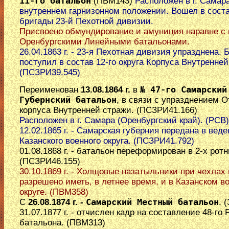
11-го батальон
(ПВМ143)
Расположен в г. Самара
внутреннем гарнизонном положении. Вошел в соста
бригады 23-й Пехотной дивизии.
Присвоено обмундирование и амуниция наравне с
Оренбургскими Линейными батальонами.
26.04.1863 г. - 23-я Пехотная дивизия упразднена. 
поступил в состав 12-го округа Корпуса Внутренне
(ПСЗРИ39.545)
Переименован
13.08.1864 г.
в
№ 47-го Самарский
Губернский батальон
, в связи с упразднением О
корпуса Внутренней стражи. (ПСЗРИ41.166)
Расположен в г. Самара (Оренбургский край). (РСВ)
12.02.1865 г. - Самарская губерния передана в вед
Казанского военного округа. (ПСЗРИ41.792)
01.08.1868 г. - батальон переформирован в 2-х рот
(ПСЗРИ46.155)
30.10.1869 г. - Холщовые назатыльники при чехлах
разрешено иметь, в летнее время, и в Казанском в
округе. (ПВМ358)
C
26.08.1874 г. -
Самарский Местный батальон
. 
31.07.1877 г. - отчислен кадр на составление 48-го 
батальона. (ПВМ313)