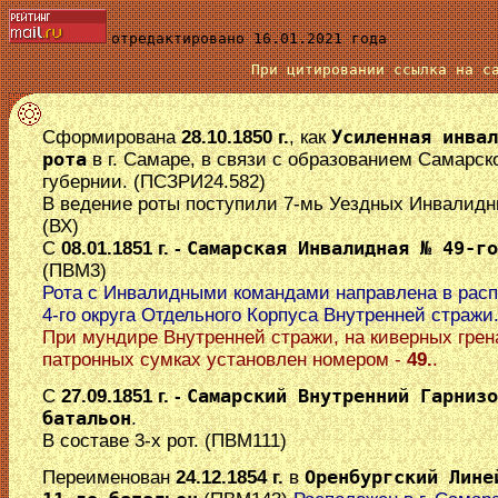
отредактировано 16.01.2021 года
При цитировании ссылка на 
Сформирована
28.10.1850 г.
, как
Усиленная инвал
рота
в г. Самаре, в связи с образованием Самарск
губернии. (ПСЗРИ24.582)
В ведение роты поступили 7-мь Уездных Инвалидн
(ВХ)
С
08.01.1851 г. -
Самарская Инвалидная № 49-го
(ПВМ3)
Рота с Инвалидными командами направлена в рас
4-го округа Отдельного Корпуса Внутренней стражи
При мундире Внутренней стражи, на киверных грен
патронных сумках установлен номером -
49.
.
С
27.09.1851 г. -
Самарский Внутренний Гарнизо
батальон
.
В составе 3-х рот. (ПВМ111)
Переименован
24.12.1854 г.
в
Оренбургский Лине