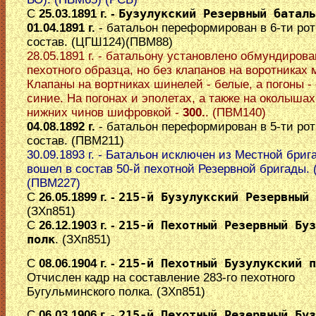
C
25.03.1891 г. -
Бузулукский Резервный баталь
01.04.1891 г.
- батальон переформирован в 6-ти ро
состав. (ЦГШ124)(ПВМ88)
28.05.1891 г. - батальону установлено обмундиров
пехотного образца, но без клапанов на воротниках 
Клапаны на вортниках шинелей - белые, а погоны - 
синие. На погонах и эполетах, а также на околыша
нижних чинов шифровкой -
300.
. (ПВМ140)
04.08.1892 г.
- батальон переформирован в 5-ти ро
состав. (ПВМ211)
30.09.1893 г. - Батальон исключен из Местной бриг
вошел в состав 50-й пехотной Резервной бригады. 
(ПВМ227)
C
26.05.1899 г. -
215-й Бузулукский Резервный 
(ЗХп851)
C
26.12.1903 г. -
215-й Пехотный Резервный Буз
полк
. (ЗХп851)
C
08.06.1904 г. -
215-й Пехотный Бузулукский п
Отчислен кадр на составление 283-го пехотного
Бугульминского полка. (ЗХп851)
C
06.03.1906 г. -
215-й Пехотный Резервный Буз