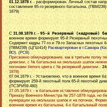
01.12.1878 г.
- расформирован. Личный состав напр
составление 95-го резервного батальона. (ПВМ239
1879)
C
31.08.1878 г. -
95-й Резервный (кадровый) ба
военное время формирует 95-й Резервный пехотны
Содержит кадры 77-го и 79-го Запасных пехотных б
(ПВМ239) (ЦГШ414)
Расквартирован в г.Самара (Ка
ВО). (РСВ)
Присвоено обмундирование, как в третьем полку п
дивизии, с № батальона на околышах шапок нижни
погонами белого цвета с № резервной дивизии -
24
1878)
07.04.1879 г. - Установлено, что в военное время б
формирует 259-й пехотный полк 65-й пехотной див
(ПСЗРИ59.480)
27.05.1879 г. - в батальоне оставлено обмундирова
Приказу Военного Министра № 257-1878 года, но б
нумерации на околышах шапок и на погонах. Форм
военное время из батальона, 4-х батальонный полк