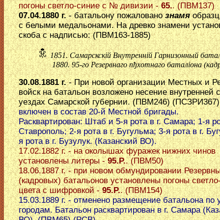
погоны светло-синие с № дивизии -
65.
. (ПВМ137)
07.04.1880 г.
- батальону пожаловано
знамя
образц
с белыми медальонами. На древко знамени устано
скоба с надписью: (ПВМ163-1885)
1851. Самарскскiй Внутреннiй Гарнизонный батал
1880. 95-го Резервнаго пђхотнаго баталiона (кадр
30.08.1881 г.
- При новой организации Местных и Р
войск на батальон возложено несение внутренней 
уездах Самарской губернии. (ПВМ246) (ПСЗРИ367
включен в состав 20-й Местной бригады.
Расквартирован: Штаб и 5-я рота в г. Самара; 1-я рот
Ставрополь; 2-я рота в г. Бугульма; 3-я рота в г. Бу
я рота в г. Бузулук. (Казанский ВО).
17.02.1882 г. - на околышах фуражек нижних чинов
установлены литеры -
95.Р.
. (ПВМ50)
18.06.1887 г. - при новом обмундировании Резервн
(кадровых) батальонов установлены погоны светло
цвета с шифровкой -
95.Р.
. (ПВМ154)
15.03.1889 г. - отменено размещение батальона по
городам. Батальон расквартирован в г. Самара (Ка
ВО). (ПВМ65) (РСВ)