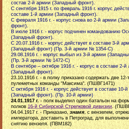
состав 2-й армии (Западный фронт).
С сентября 1915 г. по февраль 1916 г. корпус дейст
составе 1-й армии (Западный фронт).
С февраля 1916 г. - корпус снова во 2-й армии (За
фронт).
В июле 1916 г. - корпус подчинен командованию О
(Западный фронт).
С 20.07.1916 г. - корпус действует в составе 3-й ар
(Западный фронт) (Пр. 3-й армии № 1354-С)
29.08.1916 г. - корпус выбыл из 3-й армии (Западн
(Пр. 3-й армии № 1472-С)
В сентябре – октябре 1916 г. - корпус в составе 2-й
(Западный фронт).
23.10.1916 г. - в полку приказано содержать две 12-
пулеметных команды "Максима". (ПШВГ1471)
С октября 1916 г. - корпус действует в составе 10-
(Западный фронт). (Пр. 10-й армии)
24.01.1917 г.
- полк выделил один батальон на фор
полков
16-й Сибирской Стрелковой дивизии
. (ПШВ
04.04.1917 г. - Приказано,
знамя
, с вензелем, отре
императора, доставить в Петроград, для выполнени
снятию вензеля. (ПВМ182)