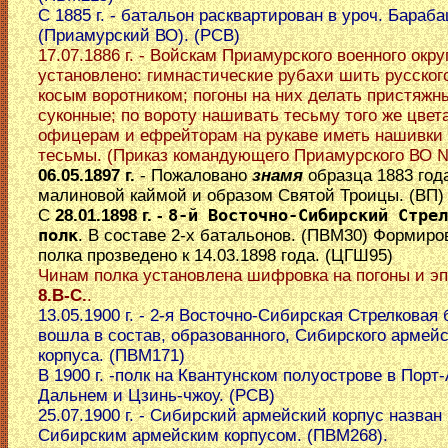
С 1885 г. - батальон расквартирован в уроч. Бараб
(Приамурский ВО). (РСВ)
17.07.1886 г. - Войскам Приамурского военного окру
установлено: гимнастические рубахи шить русского
косым воротником; погоны на них делать пристяжн
суконные; по вороту нашивать тесьму того же цвета
офицерам и ефрейторам на рукаве иметь нашивки 
тесьмы. (Приказ командующего Приамурского ВО 
06.05.1897 г.
- Пожаловано
знамя
образца 1883 года
малиновой каймой и образом Святой Троицы. (ВП)
С
28.01.1898 г. -
8-й Восточно-Сибирский Стрел
полк
. В составе 2-х батальонов. (ПВМ30) Формиро
полка прозведено к 14.03.1898 года. (ЦГШ95)
Чинам полка установлена шифровка на погоны и эп
8.В-С.
.
13.05.1900 г. - 2-я Восточно-Сибирская Стрелковая
вошла в состав, образованного, Сибирского армейс
корпуса. (ПВМ171)
В 1900 г. -полк на Квантунском полуострове в Порт-
Дальнем и Цзинь-чжоу. (РСВ)
25.07.1900 г. - Сибирский армейский корпус назван
Сибирским армейским корпусом. (ПВМ268).