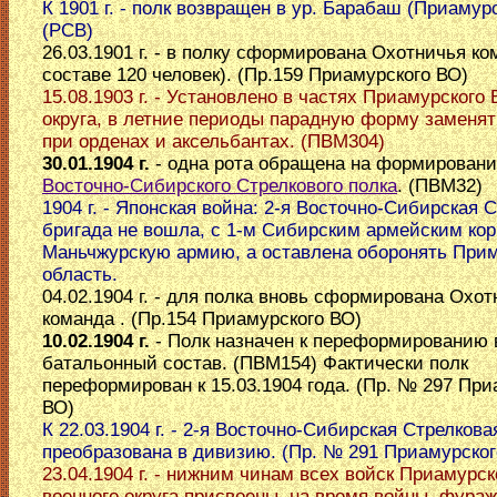
К 1901 г. - полк возвращен в ур. Барабаш (Приамур
(РСВ)
26.03.1901 г. - в полку сформирована Охотничья ко
составе 120 человек). (Пр.159 Приамурского ВО)
15.08.1903 г. - Установлено в частях Приамурского 
округа, в летние периоды парадную форму заменят
при орденах и аксельбантах. (ПВМ304)
30.01.1904 г.
- одна рота обращена на формирован
Восточно-Сибирского Стрелкового полка
. (ПВМ32)
1904 г. - Японская война: 2-я Восточно-Сибирская 
бригада не вошла, с 1-м Сибирским армейским кор
Маньчжурскую армию, а оставлена оборонять При
область.
04.02.1904 г. - для полка вновь сформирована Охо
команда . (Пр.154 Приамурского ВО)
10.02.1904 г.
- Полк назначен к переформированию 
батальонный состав. (ПВМ154) Фактически полк
переформирован к 15.03.1904 года. (Пр. № 297 При
ВО)
К 22.03.1904 г. - 2-я Восточно-Сибирская Стрелкова
преобразована в дивизию. (Пр. № 291 Приамурског
23.04.1904 г. - нижним чинам всех войск Приамурск
военного округа присвоены, на время войны, фураж