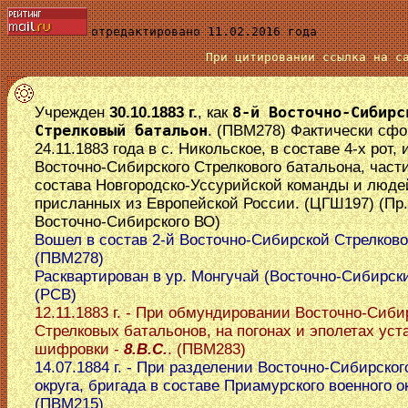
отредактировано 11.02.2016 года
При цитировании ссылка на 
Учрежден
30.10.1883 г.
, как
8-й Восточно-Сибирс
Стрелковый батальон
. (ПВМ278) Фактически сф
24.11.1883 года в с. Никольское, в составе 4-х рот, 
Восточно-Сибирского Стрелкового батальона, част
состава Новгородско-Уссурийской команды и люде
присланных из Европейской России. (ЦГШ197) (Пр
Восточно-Сибирского ВО)
Вошел в состав 2-й Восточно-Сибирской Стрелково
(ПВМ278)
Расквартирован в ур. Монгучай (Восточно-Сибирск
(РСВ)
12.11.1883 г. - При обмундировании Восточно-Сиби
Стрелковых батальонов, на погонах и эполетах ус
шифровки -
8.В.С.
. (ПВМ283)
14.07.1884 г. - При разделении Восточно-Сибирског
округа, бригада в составе Приамурского военного ок
(ПВМ215)