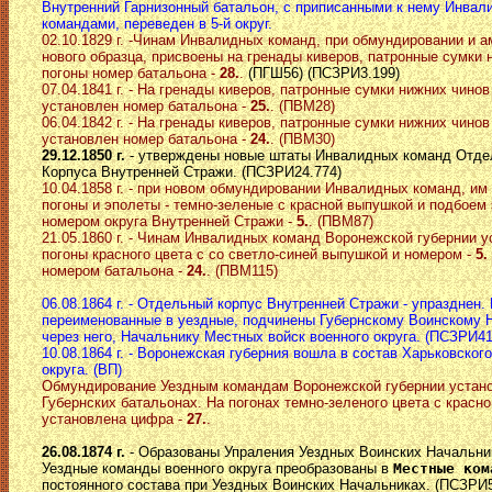
Внутренний Гарнизонный батальон, с приписанными к нему Инва
командами, переведен в 5-й округ.
02.10.1829 г. -Чинам Инвалидных команд, при обмундировании и 
нового образца, присвоены на гренады киверов, патронные сумки 
погоны номер батальона -
28.
.
(ПГШ56) (ПСЗРИ3.199)
07.04.1841 г. - На гренады киверов, патронные сумки нижних чинов
установлен номер батальона -
25.
. (ПВМ28)
06.04.1842 г. - На гренады киверов, патронные сумки нижних чинов
установлен номер батальона -
24.
. (ПВМ30)
29.12.1850 г.
- утверждены новые штаты Инвалидных команд Отде
Корпуса Внутренней Стражи. (ПСЗРИ24.774)
10.04.1858 г. - при новом обмундировании Инвалидных команд, им
погоны и эполеты - темно-зеленые с красной выпушкой и подбоем 
номером округа Внутренней Стражи -
5.
. (ПВМ87)
21.05.1860 г. - Чинам Инвалидных команд Воронежской губернии 
погоны красного цвета с со светло-синей выпушкой и номером -
5.
номером батальона -
24.
. (ПВМ115)
06.08.1864 г. - Отдельный корпус Внутренней Стражи - упразднен.
переименованные в уездные, подчинены Губернскому Воинскому Н
через него, Начальнику Местных войск военного округа. (ПСЗРИ41
10.08.1864 г. - Воронежская губерния вошла в состав Харьковског
округа. (ВП)
Обмундирование Уездным командам Воронежской губернии устано
Губернских батальонах. На погонах темно-зеленого цвета с красн
установлена цифра -
27.
.
26.08.1874 г.
- Образованы Упраления Уездных Воинских Начальни
Уездные команды военного округа преобразованы в
Местные ком
постоянного состава при Уездных Воинских Начальниках. (ПСЗРИ5