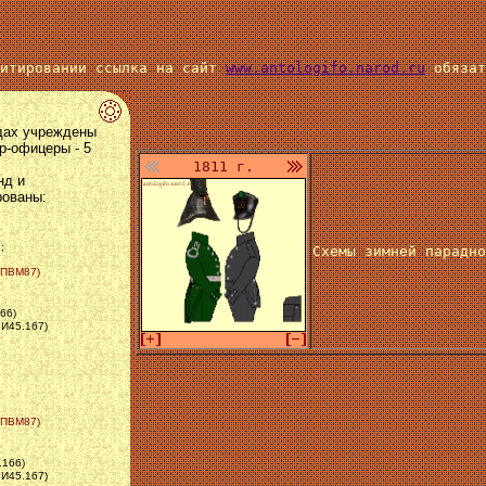
цитировании ссылка на сайт
www.antologifo.narod.ru
обязат
одах учреждены
р-офицеры - 5
1811 г.
нд и
рованы:
;
Схемы зимней парадно
 (ПВМ87)
66)
РИ45.167)
 (ПВМ87)
.166)
РИ45.167)