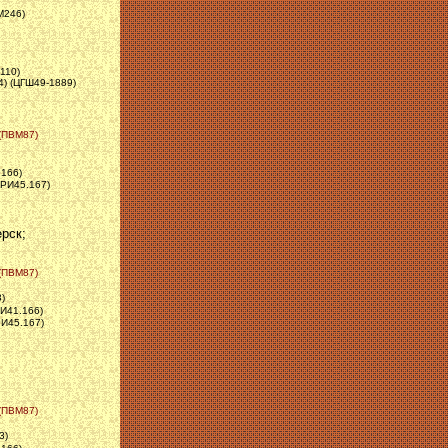
М246)
110)
4) (ЦГШ49-1889)
 (ПВМ87)
.166)
ЗРИ45.167)
ерск;
 (ПВМ87)
)
РИ41.166)
РИ45.167)
 (ПВМ87)
3)