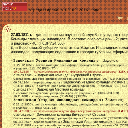
отредактировано 08.09.2016 года
При 
27.03.1811 г.
- для исполнения внутренней службы в уездных гор
Команды служащих инвалидов. В составе: обер-офицеры - 2; унте
и рядовых - 40. (ПСЗРИ24.568)
Для Воронежской губернии из штатных Уездных Инвалидных кома
инвалидов, получающих содержание в городах губернии, сформи
-
Задонская Уездная Инвалидная команда
в г. Задонск;
С 29.12.1850 г. состав команды: обер-офицер; фельдфебель; унтер-офицеров - 8
и рядовых - 112. (ПСЗРИ24.774)
10.04.1858 г. - на чехлы киверов и тульи фуражек установлена шифровка -
З.И.К
.
Задонская команда Внутренней Стражи
С 20.05.1862 г. -
.
Состав команды: обер-офицер; унтер-офицеров - 8 и рядовых - 96. (ПСЗРИ38303)
Задонскую Уездную команду
06.08.1864 г. - переформирована в
. (ПСЗРИ41.1
С 16.11.1867 г. - в составе: обер-офицер; унтер-офицеров - 7; рядовых - 91. (ПСЗ
Задонская Местная команда
С 26.08.1874 г. -
.
В составе: фельдфебель; унтер-офицеров - 5; рядовых - 76. (ПСЗРИ53.839)
16.11.1881 г. - расформирована. (ПВМ246) (ЦГШ320)
-
Землянская Уездная Инвалидная команда
в г. Землянск;
С 29.12.1850 г. состав команды: обер-офицер; фельдфебель; унтер-офицеров - 6;
и рядовых - 79. (ПСЗРИ24.774)
10.04.1858 г. - на чехлы киверов и тульи фуражек установлена шифровка -
З.И.К
.
Землянская команда Внутренней Стражи
С 20.05.1862 г. -
.
Состав команды: обер-офицер; унтер-офицеров - 7 и рядовых - 86. (ПСЗРИ38303)
Землянскую Уездную команду
06.08.1864 г. - переформирована в
. (ПСЗРИ41
С 16.11.1867 г. - в составе: обер-офицер; унтер-офицеров - 5; рядовых - 66. (ПСЗ