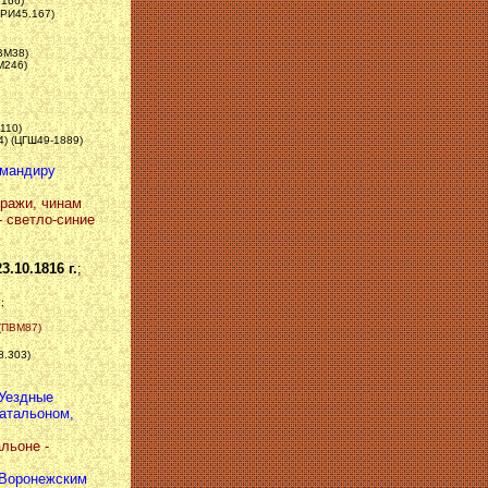
.166)
ЗРИ45.167)
ПВМ38)
М246)
110)
4) (ЦГШ49-1889)
омандиру
тражи, чинам
- светло-синие
23.10.1816 г.
;
;
 (ПВМ87)
8.303)
 Уездные
атальоном,
льоне -
, Воронежским