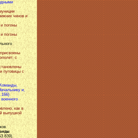
лидными
амуниции
нижних чинов и
 и погоны
 и погоны
льного
 присвоены
эполет, с
установлены
и пуговицы с
 Команды,
ачальнику и,
.166)
о военного
влено, как в
ой выпушкой
ков.
анды
3.839).