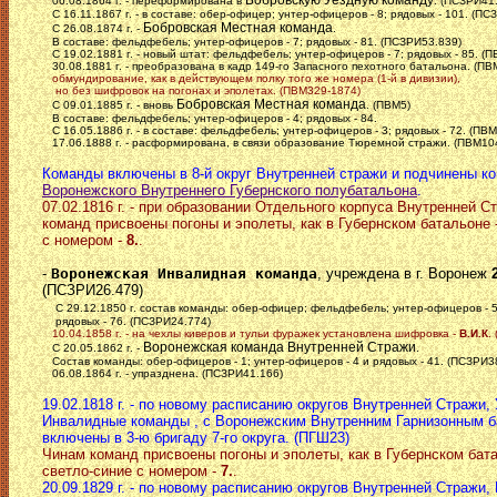
06.08.1864 г. - переформирована в
. (ПСЗРИ41
С 16.11.1867 г. - в составе: обер-офицер; унтер-офицеров - 8; рядовых - 101. (ПС
Бобровская Местная команда
С 26.08.1874 г. -
.
В составе: фельдфебель; унтер-офицеров - 7; рядовых - 81. (ПСЗРИ53.839)
С 19.02.1881 г. - новый штат: фельдфебель; унтер-офицеров - 7; рядовых - 85. (
30.08.1881 г. - преобразована в кадр 149-го Запасного пехотного батальона. (ПВ
обмундирование, как в действующем полку того же номера (1-й в дивизии),
но без шифровок на погонах и эполетах. (ПВМ329-1874)
Бобровская Местная команда
С 09.01.1885 г. - вновь
. (ПВМ5)
В составе: фельдфебель; унтер-офицеров - 4; рядовых - 84.
С 16.05.1886 г. - в составе: фельдфебель; унтер-офицеров - 3; рядовых - 72. (ПВМ
17.06.1888 г. - расформирована, в связи образование Тюремной стражи. (ПВМ10
Команды включены в 8-й округ Внутренней стражи и подчинены к
Воронежского Внутреннего Губернского полубатальона
.
07.02.1816 г. - при образовании Отдельного корпуса Внутренней С
команд присвоены погоны и эполеты, как в Губернском батальоне 
с номером -
8.
.
-
Воронежская Инвалидная команда
, учреждена в г. Воронеж
(ПСЗРИ26.479)
С 29.12.1850 г. состав команды: обер-офицер; фельдфебель; унтер-офицеров - 5
рядовых - 76. (ПСЗРИ24.774)
10.04.1858 г. - на чехлы киверов и тульи фуражек установлена шифровка -
В.И.К
.
Воронежская команда Внутренней Стражи
С 20.05.1862 г. -
.
Состав команды: обер-офицеров - 1; унтер-офицеров - 4 и рядовых - 41. (ПСЗРИ3
06.08.1864 г. - упразднена. (ПСЗРИ41.166)
19.02.1818 г. - по новому расписанию округов Внутренней Стражи,
Инвалидные команды , с Воронежским Внутренним Гарнизонным б
включены в 3-ю бригаду 7-го округа. (ПГШ23)
Чинам команд присвоены погоны и эполеты, как в Губернском бата
светло-синие с номером -
7.
.
20.09.1829 г. - по новому расписанию округов Внутренней Стражи