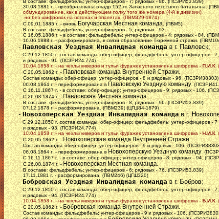
В составе: фельдфебель; унтер-офицеров - 7; рядовых - 86. (ПСЗРИ53.839)
30.08.1881 г. - преобразована в кадр 152-го Запасного пехотного батальона. (ПВ
обмундирование, как в действующем полку того же номера (4-й в дивизии),
но без шифровок на погонах и эполетах. (ПВМ329-1874)
Богучарская Местная команда
С 09.01.1885 г. - вновь
. (ПВМ5)
В составе: фельдфебель; унтер-офицеров - 5; рядовых - 93.
С 16.05.1886 г. - в составе: фельдфебель; унтер-офицеров - 4; рядовых - 84. (ПВМ
16.06.1888 г. - расформирована, в связи образование Тюремной стражи. (ПВМ10
-
Павловская Уездная Инвалидная команда
в г. Павловск;
С 29.12.1850 г. состав команды: обер-офицер; фельдфебель; унтер-офицеров - 7;
и рядовых - 91. (ПСЗРИ24.774)
10.04.1858 г. - на чехлы киверов и тульи фуражек установлена шифровка -
П.И.К
.
Павловская команда Внутренней Стражи
С 20.05.1862 г. -
.
Состав команды: обер-офицер; унтер-офицеров - 8 и рядовых - 96. (ПСЗРИ38303)
Павловскую Уездную команду
06.08.1864 г. - переформирована в
. (ПСЗРИ41
С 16.11.1867 г. - в составе: обер-офицер; унтер-офицеров - 9; рядовых - 106. (ПС
Павловская Местная команда
С 26.08.1874 г. -
.
В составе: фельдфебель; унтер-офицеров - 8; рядовых - 96. (ПСЗРИ53.839)
07.12.1878 г. - расформирована. (ПВМ239) (ЦГШ84-1879)
-
Новохоперская Уездная Инвалидная команда
в г. Новохоп
С 29.12.1850 г. состав команды: обер-офицер; фельдфебель; унтер-офицеров - 7
и рядовых - 93. (ПСЗРИ24.774)
10.04.1858 г. - на чехлы киверов и тульи фуражек установлена шифровка -
Н.И.К
.
Новохоперская команда Внутренней Стражи
С 20.05.1862 г. -
.
Состав команды: обер-офицер; унтер-офицеров - 9 и рядовых - 106. (ПСЗРИ38303
Новохоперскую Уездную команду
06.08.1864 г. - переформирована в
. (ПСЗ
С 16.11.1867 г. - в составе: обер-офицер; унтер-офицеров - 8; рядовых - 94. (ПСЗ
Новохоперская Местная команда
С 26.08.1874 г. -
.
В составе: фельдфебель; унтер-офицеров - 6; рядовых - 76. (ПСЗРИ53.839)
17.11.1881 г. - расформирована. (ПВМ246) (ЦГШ320)
-
Бобровская Уездная Инвалидная команда
в г. Бобров;
С 29.12.1850 г. состав команды: обер-офицер; фельдфебель; унтер-офицеров - 7;
и рядовых - 94. (ПСЗРИ24.774)
10.04.1858 г. - на чехлы киверов и тульи фуражек установлена шифровка -
Б.И.К
.
Бобровская команда Внутренней Стражи
С 20.05.1862 г. -
.
Состав команды: фельдфебель; унтер-офицеров - 9 и рядовых - 106. (ПСЗРИ3830
Бобровскую Уездную команду