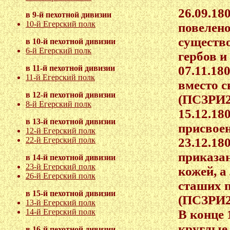
26.09.18
в 9-й пехотной дивизии
10-й Егерский полк
повелено
существ
в 10-й пехотной дивизии
6-й Егерский полк
гербов и
07.11.18
в 11-й пехотной дивизии
11-й Егерский полк
вместо с
в 12-й пехотной дивизии
(ПСЗРИ2
8-й Егерский полк
15.12.18
в 13-й пехотной дивизии
присвое
12-й Егерский полк
23.12.18
22-й Егерский полк
приказа
в 14-й пехотной дивизии
23-й Егерский полк
кожей, а
26-й Егерский полк
сташих п
в 15-й пехотной дивизии
(ПСЗРИ2
13-й Егерский полк
В конце 
14-й Егерский полк
круглые
в 16-й пехотной дивизии