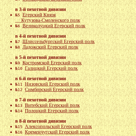
в 3-й пехотной дивизии
Егерский Князя
№5
Кутузова-Смоленского полк
Великолуцкий Егерский полк
№6
в 4-й пехотной дивизии
Шлиссельбургский Егерский полк
№7
Ладожский Егерский полк
№8
в 5-й пехотной дивизии
Костромской Егерский полк
№9
Галицкий Егерский полк
№10
в 6-й пехотной дивизии
Низовский Егерский полк
№11
Симбирский Егерский полк
№12
в 7-й пехотной дивизии
Витебский Егерский полк
№13
Полоцкий Егерский полк
№14
в 8-й пехотной дивизии
Алексопольский Егерский полк
№15
Кременчугский Егерский полк
№16