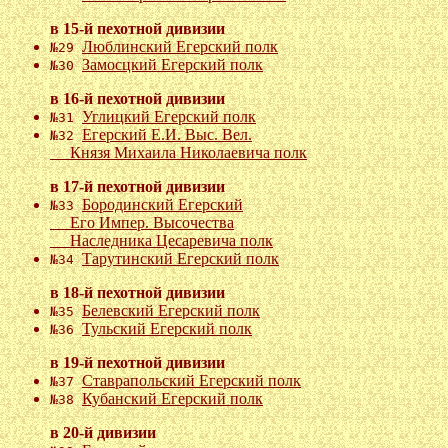
в 15-й пехотной дивизии
Люблинский Егерский полк
№29
Замосцкий Егерский полк
№30
в 16-й пехотной дивизии
Углицкий Егерский полк
№31
Егерский Е.И. Выс. Вел.
№32
Князя Михаила Николаевича полк
в 17-й пехотной дивизии
Бородинский Егерский
№33
Его Импер. Высочества
Наследника Цесаревича полк
Тарутинский Егерский полк
№34
в 18-й пехотной дивизии
Белевский Егерский полк
№35
Тульский Егерский полк
№36
в 19-й пехотной дивизии
Ставрапольский Егерский полк
№37
Кубанский Егерский полк
№38
в 20-й дивизии