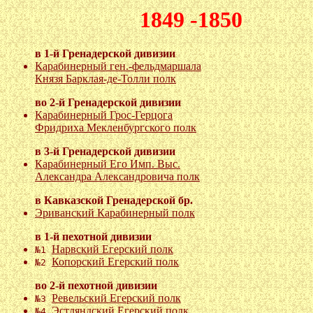
1849 -1850
в 1-й Гренадерской дивизии
Карабинерный ген.-фельдмаршала
Князя Барклая-де-Толли полк
во 2-й Гренадерской дивизии
Карабинерный Грос-Герцога
Фридриха Мекленбургского полк
в 3-й Гренадерской дивизии
Карабинерный Его Имп. Выс.
Александра Александровича полк
в Кавказской Гренадерской бр.
Эриванский Карабинерный полк
в 1-й пехотной дивизии
Нарвский Егерский полк
№1
Копорский Егерский полк
№2
во 2-й пехотной дивизии
Ревельский Егерский полк
№3
Эстляндский Егерский полк
№4