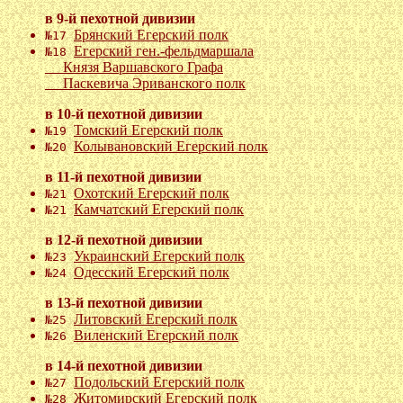
в 9-й пехотной дивизии
Брянский Егерский полк
№17
Егерский ген.-фельдмаршала
№18
Князя Варшавского Графа
Паскевича Эриванского полк
в 10-й пехотной дивизии
Томский Егерский полк
№19
Колывановский Егерский полк
№20
в 11-й пехотной дивизии
Охотский Егерский полк
№21
Камчатский Егерский полк
№21
в 12-й пехотной дивизии
Украинский Егерский полк
№23
Одесский Егерский полк
№24
в 13-й пехотной дивизии
Литовский Егерский полк
№25
Виленский Егерский полк
№26
в 14-й пехотной дивизии
Подольский Егерский полк
№27
Житомирский Егерский полк
№28