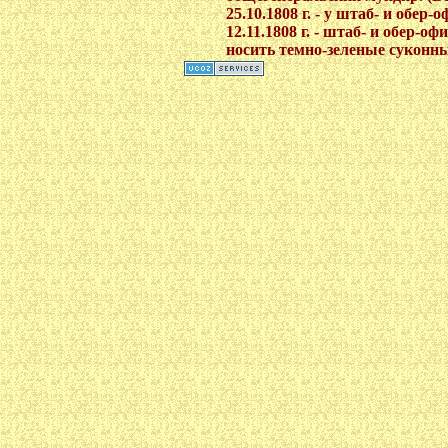
25.10.1808 г. - у штаб- и обер
12.11.1808 г. - штаб- и обер-
носить темно-зеленые суконн