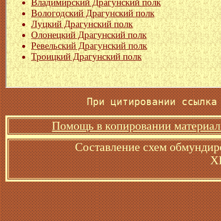
При цитировании ссылка
Помощь в копировании материал
Составление схем обмундир
X