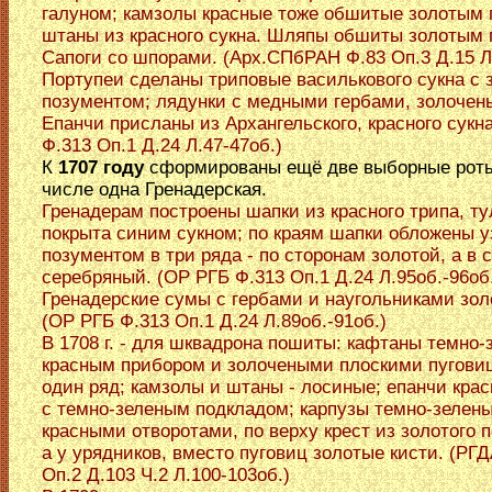
галуном; камзолы красные тоже обшитые золотым 
штаны из красного сукна. Шляпы обшиты золотым 
Сапоги со шпорами. (Арх.СПбРАН Ф.83 Оп.3 Д.15 Л
Портупеи сделаны триповые василькового сукна с
позументом; лядунки с медными гербами, золочен
Епанчи присланы из Архангельского, красного сукн
Ф.313 Оп.1 Д.24 Л.47-47об.)
К
1707 году
сформированы ещё две выборные роты
числе одна Гренадерская.
Гренадерам построены шапки из красного трипа, ту
покрыта синим сукном; по краям шапки обложены 
позументом в три ряда - по сторонам золотой, а в 
серебряный. (ОР РГБ Ф.313 Оп.1 Д.24 Л.95об.-96об
Гренадерские сумы с гербами и наугольниками зо
(ОР РГБ Ф.313 Оп.1 Д.24 Л.89об.-91об.)
В 1708 г. - для шквадрона пошиты: кафтаны темно-
красным прибором и золочеными плоскими пугови
один ряд; камзолы и штаны - лосиные; епанчи крас
с темно-зеленым подкладом; карпузы темно-зелены
красными отворотами, по верху крест из золотого 
а у урядников, вместо пуговиц золотые кисти. (РГД
Оп.2 Д.103 Ч.2 Л.100-103об.)