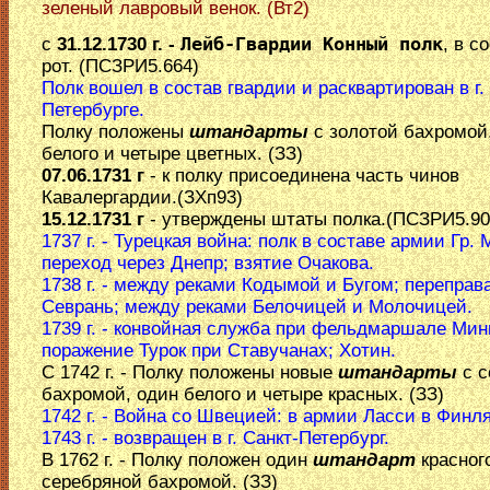
зеленый лавровый венок. (Вт2)
с
31.12.1730 г. -
Лейб-Гвардии Конный полк
, в с
рот. (ПСЗРИ5.664)
Полк вошел в состав гвардии и расквартирован в г.
Петербурге.
Полку положены
штандарты
с золотой бахромой
белого и четыре цветных. (ЗЗ)
07.06.1731 г
- к полку присоединена часть чинов
Кавалергардии.(ЗХп93)
15.12.1731 г
- утверждены штаты полка.(ПСЗРИ5.90
1737 г. - Турецкая война: полк в составе армии Гр.
переход через Днепр; взятие Очакова.
1738 г. - между реками Кодымой и Бугом; переправ
Севрань; между реками Белочицей и Молочицей.
1739 г. - конвойная служба при фельдмаршале Мин
поражение Турок при Ставучанах; Хотин.
С 1742 г. - Полку положены новые
штандарты
с с
бахромой, один белого и четыре красных. (ЗЗ)
1742 г. - Война со Швецией: в армии Ласси в Финл
1743 г. - возвращен в г. Санкт-Петербург.
В 1762 г. - Полку положен один
штандарт
красного
серебряной бахромой. (ЗЗ)