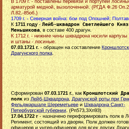
В 1709 г. - поставлены перевязи и портупеи лосины
арматурой медной, вызолоченной. (РГДА Ф.26 Оп.2
Л.82.-85об.)
1709 г. - Северная война: бои под Опошней; Полтав
К
1711 году
-
Лейб-шквадрон Светлейшего Княз
Меньшикова
, в составе 400 драгун.
К 1712 г. - нижние чины шквадрона носили карпузы
и штаны - лосиные.
07.03.1721 г.
- обращен на составление
Кроншлотск
Драгунского полка
.
Сформирован
07.03.1721 г.
, как
Кроншлотский Др
полк
из
Лейб-Шквадрона
,
Драгунской роты при Ген
Фельдмаршале Шереметьеве
и
Шквадрона Санкт-
Петербургской губернии
. (Рп573,ЗХп93)
17.04.1722 г
- назначено переформировать полк в Л
Регимент, состоящий из дворян. Полк должен готов
офицеров и унтер-офицеров для всех других Драг