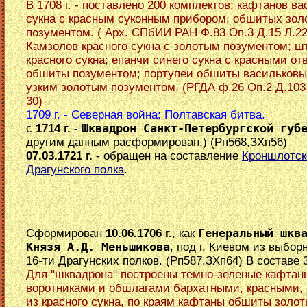
В 1708 г. - поставлено 200 комплектов: кафтанов ва
сукна с красным суконным прибором, обшитых зол
позументом. ( Арх. СПбИИ РАН Ф.83 Оп.3 Д.15 Л.22
Камзолов красного сукна с золотым позументом; ш
красного сукна; епанчи синего сукна с красными от
обшиты позументом; портупеи обшиты васильковы
узким золотым позументом. (РГДА ф.26 Оп.2 Д.103 
30)
1709 г. - Северная война: Полтавская битва.
с
1714 г. -
Шквадрон Санкт-Петербургской губ
другим данным расформирован.) (Рп568,ЗХп56)
07.03.1721 г.
- обращен на составление
Кроншлотск
Драгунского полка
.
Сформирован
10.06.1706 г.
, как
Генеральный шкв
Князя А.Д. Меньшикова
, под г. Киевом из выбор
16-ти Драгунских полков. (Рп587,ЗХп64) В составе 3
Для "шквадрона" построены темно-зеленые кафтан
воротниками и обшлагами бархатными, красными, 
из красного сукна, по краям кафтаны обшиты золо