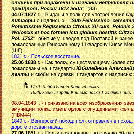
отличiе при пораженiи и изгнанiи непрiятеля и
предђловъ Россiи 1812 года"
. (ЗЗ)
04.07.1827 г.
- Выданы в полк для употребления
Се
литавры
с надписью -
"Sub Felicissimo, cersemi
Potentissme Regissvecia Cfrolus XII cum. Polonis 
Woloscis et noc formen icta globum hostitis Clitzo
Pol. 1702"
, обитые у шведов под Полтавой и ранее
пожалованные Генеральному Шквадрону Князя Мен
(ШГ)
1831 г. - Польское восстание.
25.06 1838 г.
- Как полку, существующему более ста
пожалованы на штандарты
Юбилейные Александ
ленты
и скобы на древки штандартов с надписью:
1730. Лейб-Гвардiи Конный полкъ
1838. Лейб-Гвардiи Коннаго полка 1-го дивизiона
.
08.04.1843 г. - приказано на всех изображениях звез
амуниции полка, иметь орлов с опущенными крыль
(ПВМ44)
1849 г. - Венгерский поход: полк отправлен в поход,
дороге отозван назад.
27.06.1851 г.
- Полку пожалованы, по случаю 50-ти 