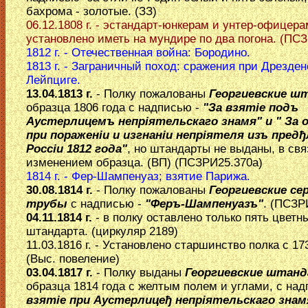
бахрома - золотые. (ЗЗ)
06.12.1808 г. - эстандарт-юнкерам и унтер-офицера
установлено иметь на мундире по два погона. (ПС
1812 г. - Отечественная война: Бородино.
1813 г. - Заграничный поход: сражения при Дрезден
Лейпциге.
13.04.1813 г.
- Полку пожалованы
Георгиевские 
образца 1806 года с надписью -
"За взятiе подъ
Аустерлицемъ непрiятельскаго знамя" и " За 
при пораженiи и изгнанiи непрiятеля изъ пред
Россiи 1812 года"
, но штандарты не выданы, в свя
изменением образца. (ВП) (ПСЗРИ25.370а)
1814 г. - Фер-Шампенуаз; взятие Парижа.
30.08.1814 г.
- Полку пожалованы
Георгиевские се
трубы
с надписью -
"Феръ-Шампенуазъ"
. (ПСЗР
04.11.1814 г.
- в полку оставлено только пять цветн
штандарта. (циркуляр 2189)
11.03.1816 г. - Установлено старшинство полка с 17
(Выс. повеление)
03.04.1817 г.
- Полку выданы
Георгиевские штан
образца 1814 года с желтым полем и углами, с на
взятiе при Аустерлицеђ непрiятельскаго знамя