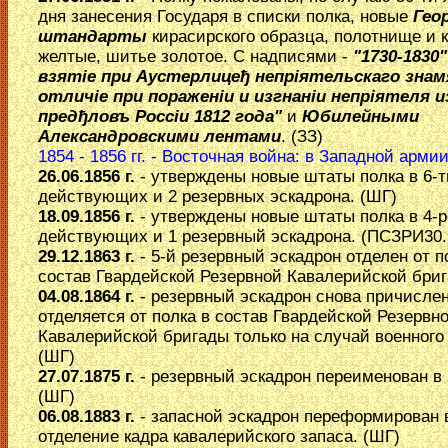
дня занесения Государя в списки полка, новые
Гео
штандарты
кирасирского образца, полотнище и к
желтые, шитье золотое. С надписями -
"1730-1830"
взятiе при Аустерлицеђ непрiятельскаго знамя
отличiе при пораженiи и изгнанiи непрiятеля и
предђловъ Россiи 1812 года"
и
Юбилейными
Александровскими лентами
. (ЗЗ)
1854 - 1856 гг. - Восточная война: в Западной армии
26.06.1856 г.
- утверждены новые штаты полка в 6-т
действующих и 2 резервных эскадрона. (ШГ)
18.09.1856 г.
- утверждены новые штаты полка в 4-р
действующих и 1 резервный эскадрона. (ПСЗРИ30.
29.12.1863 г.
- 5-й резервный эскадрон отделен от п
состав Гвардейской Резервной Кавалерийской бриг
04.08.1864 г.
- резервный эскадрон снова причислен
отделяется от полка в состав Гвардейской Резервн
Кавалерийской бригады только на случай военного
(ШГ)
27.07.1875 г.
- резервный эскадрон переименован в 
(ШГ)
06.08.1883 г.
- запасной эскадрон переформирован 
отделение кадра кавалерийского запаса. (ШГ)