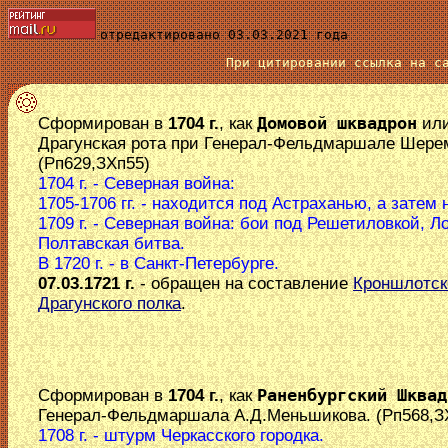
отредактировано 03.03.2021 года
При цитировании ссылка на 
Сформирован в
1704 г.
, как
Домовой шквадрон
ил
Драгунская рота при Генерал-Фельдмаршале Шере
(Рп629,ЗХп55)
1704 г. - Северная война:
1705-1706 гг. - находится под Астраханью, а затем 
1709 г. - Северная война: бои под Решетиловкой, Л
Полтавская битва.
В 1720 г. - в Санкт-Петербурге.
07.03.1721 г.
- обращен на составление
Кроншлотск
Драгунского полка
.
Сформирован в
1704 г.
, как
Раненбургский Шквад
Генерал-Фельдмаршала А.Д.Меньшикова. (Рп568,З
1708 г. - штурм Черкасского городка.