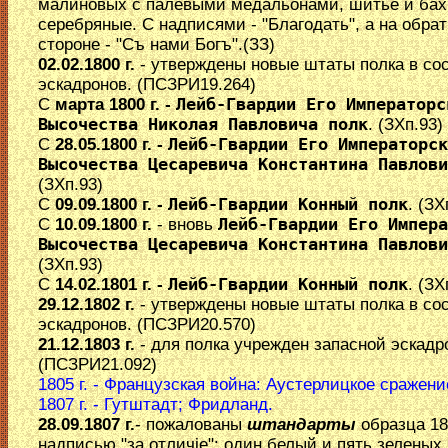
малиновых с палевыми медальонами, шитье и бах
серебряные. С надписями - "Благодать", а на обра
стороне - "Съ нами Богъ".(ЗЗ)
02.02.1800 г.
- утверждены новые штаты полка в сос
эскадронов. (ПСЗРИ19.264)
С
марта 1800 г. -
Лейб-Гвардии Его Императорс
Высочества Николая Павловича полк
. (ЗХп.93)
С
28.05.1800 г. -
Лейб-Гвардии Его Императорск
Высочества Цесаревича Константина Павлови
(ЗХп.93)
С
09.09.1800 г. -
Лейб-Гвардии Конный полк
. (ЗХ
С
10.09.1800 г.
- вновь
Лейб-Гвардии Его Импера
Высочества Цесаревича Константина Павлови
(ЗХп.93)
С
14.02.1801 г. -
Лейб-Гвардии Конный полк
. (ЗХ
29.12.1802 г.
- утверждены новые штаты полка в сос
эскадронов. (ПСЗРИ20.570)
21.12.1803 г.
- для полка учрежден запасной эскадр
(ПСЗРИ21.092)
1805 г. - Французская война: Аустерлицкое сражени
1807 г. - Гутштадт; Фридланд.
28.09.1807 г.
- пожалованы
штандарты
образца 18
надписью "за отличiе": один белый и пять зеленых