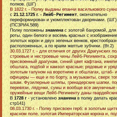
полков. (ШГ)
В 1822 г. - Полку выданы епанчи василькового сукна
с
21.12.1725 г. -
Лейб-Регимент
, окончательно
переформирован и укомплектован дворянами. (ШГ)
(ПСЗРИ4.589)
Полку положены
знамена
с золотой бахромой, для
роты, один белого и восемь красных с изображени
золотых корон и двух зеленых венков, крестообраз
расположенных, а по краям желтые зубчики. (Вт.2)
30.03.1727 г. - для отличия от других Драгунских п
строевые и нестроевые чины Лейб-Регимента, сохр
присвоенный драгунам, синий цвет кафтана, имели
обшлага, подбой и камзол красные; рядовые и уря
золотым галуном на воротнике и обшлагах, штаб- и
офицеры — еще и по борту, а музыканты, сверх тог
швам. Фузилерные шляпы, гренадерские шапки, по
перевязи, лядунки, сумы и вообще все амуничные 
оружейные вещи Лейб-Регименту даны гвардейские.
В
1728 г
- установлено
знамена
в полку делать кра
стр141)
08.03.1730 г. - Полку присвоен герб: в золотым щите
красном поле, золотая Императорская корона и, по