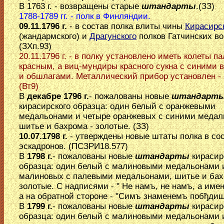
В 1763 г. - возвращены старые
штандарты
.(ЗЗ)
1788-1789 гг. - полк в Финляндии.
09.11.1796 г.
- в состав полка влиты чины
Кирасирс
(жандармского) и
Драгунского
полков Гатчинских во
(ЗХп.93)
20.11.1796 г. - в полку установлено иметь колеты п
красным, а виц-мундиры красного сукна с синими 
и обшлагами. Металлический прибор установлен - 
(Вт9)
В
декабре 1796 г.
- пожалованы новые
штандарт
кирасирского образца: один белый с оранжевыми
медальонами и четыре оранжевых с синими медал
шитье и бахрома - золотые. (ЗЗ)
10.07.1798 г.
- утверждены новые штаты полка в сос
эскадронов. (ПСЗРИ18.577)
В
1798 г.
- пожалованы новые
штандарты
кирасир
образца: один белый с малиновыми медальонами 
малиновых с палевыми медальонами, шитье и бах
золотые. С надписями - " Не намъ, не намъ, а име
а на обратной стороне - "Симъ знаменемъ побђдиш
В
1799 г.
- пожалованы новые
штандарты
кирасир
образца: один белый с малиновыми медальонами 