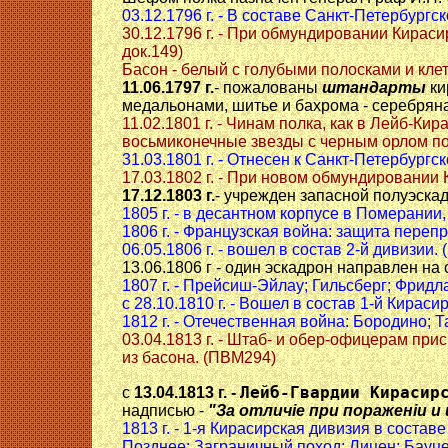
03.12.1796 г. - В составе Санкт-Петербур
30.12.1796 г. - При обмундировании Кираси
док.149)
Басон - белый с голубыми полосками и клет
11.06.1797 г.
- пожалованы
штандарты
ки
медальонами, шитье и бахрома - серебряна
11.02.1801 г. - Чинам полка, как в Лейб-К
восьмиконечные звезды с черным орлом по 
31.03.1801 г. - Отнесен к Санкт-Петербургс
17.03.1802 г. - При новом обмундировании 
17.12.1803 г.
- учрежден запасной полуэскад
1805 г. - в десантном корпусе в Померании
1806 г. - Французская война: защита переп
06.05.1806 г. - вошел в состав 2-й дивизии. 
13.06.1806 г - один эскадрон направлен на
1807 г. - Прейсиш-Эйлау; Гильсберг; Фридл
с 28.10.1810 г. - Вошел в состав 1-й Кирасир
1812 г. - Отечественная война: Бородино; 
03.04.1813 г. - Штаб- и обер-офицерам пр
из басона. (ПВМ294)
Лейб-Гвардии Кирасир
с
13.04.1813 г. -
надписью -
"За отличiе при пораженiи и 
1813 г. - 1-я Кирасирская дивизия в соста
Позднее; Заграничный поход: Лицен; Бауце