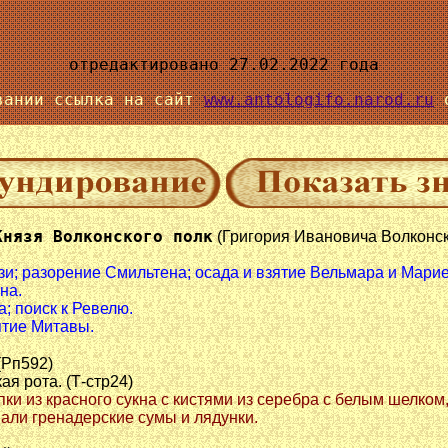
отредактировано 27.02.2022 года
вании ссылка на сайт
www.antologifo.narod.ru
о
Князя Волконского полк
(Григория Ивановича Волконск
нзи; разорение Смильтена; осада и взятие Вельмара и Мари
на.
а; поиск к Ревелю.
зятие Митавы.
 (Рп592)
ая рота. (Т-стр24)
ки из красного сукна с кистями из серебра с белым шелко
шали гренадерские сумы и лядунки.