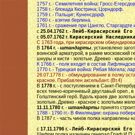
1757 г. - Семилетняя война: Гросс-Егерсдо
1758 г. - блокада Кюстрина; Цорндорф.
1759 г. - Пальциг; Куненсдорф.
1760 г. - взятие берлина.
1761 г. - сражение при Цангло, Старгардте 
Лейб-Кирасирский Его
с
25.04.1762 г. -
Кирасирский Наследник
с
05.07.1762 г.
C 1763 года, при кирасирском обмундирован
В
1764 г.
-
штандарты
, установлено заго
воинской арматурой, в рамке московский ге
шнуры и кисти - золотые. Древко - красное
К 1766 г. - полк входит в состав Лифляндск
1770 г. - Турецкая война: Рябая Могила; ла
26.07.1778 г. - обмундирование в полку ос
красное. Прибавлен аксельбант. (Вт.4)
В
1778 г.
- с поступлением в Санкт-Петербу
всех темно-коричневый двуглавый орел , в
Голштинский герб. Вдоль краев две золотые
золотые. Древко - красное с золотыми жело
11.11.1780 г.
-
штандарты
принято строит
1788 - 1790 гг.- В Финляндии: охрана побер
В 1787 г. - часть чинов полка направлены 
Лейб-Кирасирский Его
с
17.11.1796 г. -
Шефом полка назначен генерал Граф И.П.