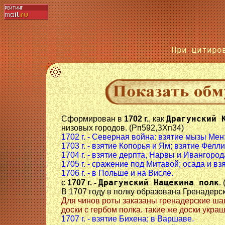
При цитиро
Драгунский 
Сформирован в
1702 г.
, как
низовых городов. (Рп592,ЗХп34)
1702 г. - Северная война: взятие мызы Ме
1703 г. - взятие Копорья и Ям; взятие Фелли
1704 г. - взятие дерпта, Нарвы и Ивангород
1705 г. - сражение под Митавой; осада и в
1706 г. - в Польше и на Висле.
Драгунский Нащекина полк
с
1707 г. -
.
В 1707 году в полку образована Гренадерск
Для чинов роты заказаны гренадерские шап
доски с гербом полка. такие же доски укра
1707 г. - взятие Бихена; в Варшаве.