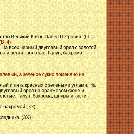
ство Великий Князь Павел Петрович. (ШГ)
Вт.4)
. На всех черный двуглавый орел с золотой
а и ветви - золотые. Галун, бахрома,
палевый, а зеленое сукно поменяно на
елый и пять красных с зелеными углами. На
 двуглавый орел на оранжевом фоне и
лотые. Галун, бахрома, шнуры и кисти -
с бахромой.(ЗЗ)
ледника. (ЗХ)