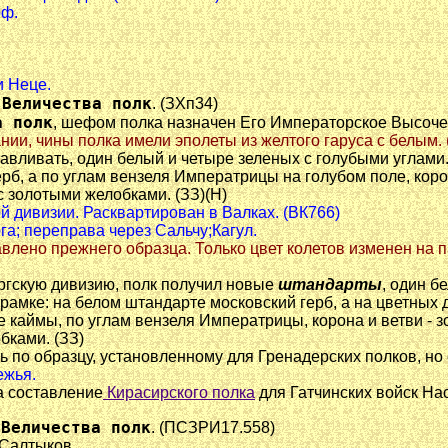
рф.
и Неце.
 Величества полк
. (ЗХп34)
а полк
, шефом полка назначен Его Императорское Высоче
ии, чины полка имели эполеты из желтого гаруса с белым. (
тавливать, один белый и четыре зеленых с голубыми углами
рб, а по углам вензеля Императрицы на голубом поле, корон
 с золотыми желобками. (ЗЗ)(Н)
ой дивизии. Расквартирован в Валках. (ВК766)
рга; переправа через Сальчу;Кагул.
тавлено прежнего образца. Только цвет колетов изменен на 
ргскую дивизию, полк получил новые
штандарты
, один б
 рамке: на белом штандарте московский герб, а на цветных
 каймы, по углам вензеля Императрицы, корона и ветви - зо
бками. (ЗЗ)
ь по образцу, установленному для Гренадерских полков, но 
ежья.
на составление
Кирасирского полка
для Гатчинских войск Нас
 Величества полк
. (ПСЗРИ17.558)
 Салтыков.