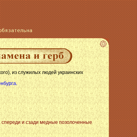
бязательна
ого), из служилых людей украинских
енбурга.
м, спереди и сзади медные позолоченные