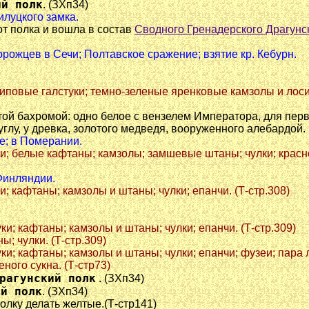
ий полк
. (ЗХп34)
илуцкого замка.
 от полка и вошла в состав
Сводного Гренадерского Драгунск
порожцев в Сечи; Полтавское сражение; взятие кр. Кебурн.
 триповые галстуки; темно-зеленые яренковые камзолы и ло
той бахромой: одно белое с вензелем Императора, для перв
глу, у древка, золотого медведя, вооруженного алебардой. (
ле; в Померании.
туки; белые кафтаны; камзолы; замшевые штаны; чулки; красн
 Финляндии.
ки; кафтаны; камзолы и штаны; чулки; епанчи. (Т-стр.308)
туки; кафтаны; камзолы и штаны; чулки; епанчи. (Т-стр.309)
ы; чулки. (Т-стр.309)
туки; кафтаны; камзолы и штаны; чулки; епанчи; фузеи; пара 
еного сукна. (Т-стр73)
рагунский полк
. (ЗХп34)
ий полк
. (ЗХп34)
олку делать желтые.(Т-стр141)