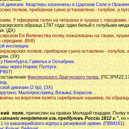
гской дивизии. Квартиры назначены в Царском Селе и Орани
рских полков, приборное сукно установлено - голубое, а пуг
ками. У офицеров галун на чепраках и чушках с городками. 
расирского образца 1797 года: один белый с голубыми мед
я. (ДХ)
ирасирском Ея Величества полку, пожалованы на ташки, чушк
середине. (Вт8)
кой инспекции.
Кирасирских полков, приборное сукно оставлено - голубое,
рон. (ЗХ)
, у Ниенбурга; Гамельн и Оснабрюк.
равы через Нарев; Пултуск.
(Р807)
 составление
Финляндского Драгунского полка.
(ПСЗРИ22.17
анд.
ской дивизии (2 бр). (ЗХ)
Тарутино; Малоярославец; Вязьма; Борисов. .
исвоены на воротник колета серебряные нашивки, по образц
ский полк
, причислен на правах Молодой гвардии. Полку
изгнанiи непрiятеля изъ предђловъ Россiи 1812 г."
, но
ве 1-го кавалерийского корпуса резервной армии. (ПВМ161).
н; Кульм; Лейпциг.