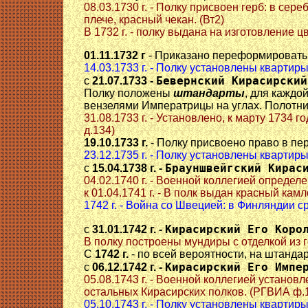
08.03.1730 г. - Полку присвоен герб: в се
плече, красный чекан. (Вт2)
В 1732 г. - полку выдана на изготовление 
01.11.1732 г
- Приказано переформировать в
14.03.1733 г. - Полку установлены кварти
Бевернский Кирасирский
с
21.07.1733 -
Полку положены
штандарты
, для каждо
вензелями Императрицы на углах. Полотнищ
31.08.1733 г. - Установлено, к марту 1734
д.134)
19.10.1733 г.
- Полку присвоено право в пе
23.12.1735 г. - Полку установлены кварти
Брауншвейгский Кирас
с
15.04.1738 г. -
04.02.1740 г. - Военной коллегией определен
к 01.04.1741 г. - В полк выдан красный кам
1742 г. - Война со Швецией: в Финляндии с
Кирасирский Его Коро
с
31.01.1742 г. -
В полку построены мундиры с отделкой из г
С
1742 г.
- по всей вероятности, на штанд
Кирасирский Его Импе
с
06.12.1742 г. -
05.08.1743 г. - Военной коллегией установ
остальных Кирасирских полков. (РГВИА ф.15
05.10.1743 г. - Полку установлены кварти