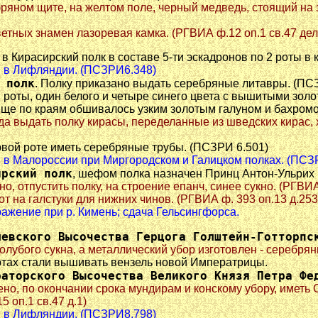
ребряном щите, на желтом поле, черный медведь, стоящий н
цветных знамен лазоревая камка. (РГВИА ф.12 оп.1 св.47 дел
 Кирасирский полк в составе 5-ти эскадронов по 2 роты в 
ры в Лифляндии. (ПСЗРИ6.348)
 полк
. Полку приказано выдать серебряные литавры. (ПС
й роты, один белого и четыре синего цвета с вышитыми зол
е по краям обшивалось узким золотым галуном и бахромой.
 года выдать полку кирасы, переделанные из шведских кирас
рвой роте иметь серебряные трубы. (ПСЗРИ 6.501)
ры в Малороссии при Миргородском и Галицком полках. (ПСЗ
ирский полк
, шефом полка назначен Принц Антон-Ульрих
о, отпустить полку, на строение епанч, синее сукно. (РГВИА 
лот на галстуки для нижних чинов. (РГВИА ф. 393 оп.13 д.253
ражение при р. Кимень; сдача Гельсингфорса.
левского Высочества Герцога Голштейн-Готторпс
олубого сукна, а металлический убор изготовлен - серебряны
артах стали вышивать вензель новой Императрицы.
раторского Высочества Великого Князя Петра Фе
лено, по окончании срока мундирам и конскому убору, иметь
 оп.1 св.47 д.1)
ры в Лифляндии. (ПСЗРИ8.798)