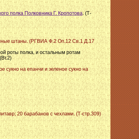
ого полка Полковника Г. Кропотова
. (Т-
синые штаны. (РГВИА Ф.2 Оп.12 Св.1 Д.17
ой роты полка, и остальным ротам
Вт.2)
ое сукно на епанчи и зеленое сукно на
литавр; 20 барабанов с чехлами. (Т-стр.309)