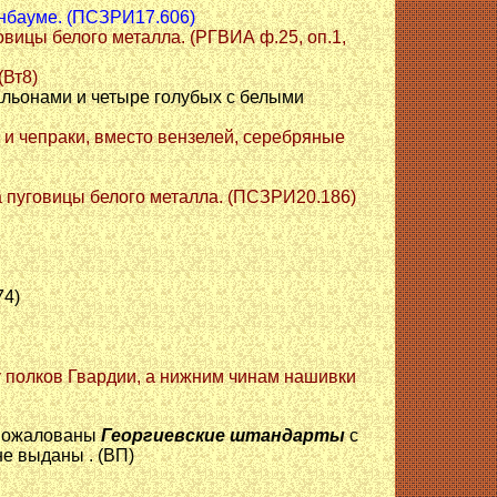
енбауме. (ПСЗРИ17.606)
овицы белого металла. (РГВИА ф.25, оп.1,
(Вт8)
альонами и четыре голубых с белыми
и и чепраки, вместо вензелей, серебряные
 а пуговицы белого металла. (ПСЗРИ20.186)
4)
у полков Гвардии, а нижним чинам нашивки
 пожалованы
Георгиевские штандарты
с
 не выданы . (ВП)