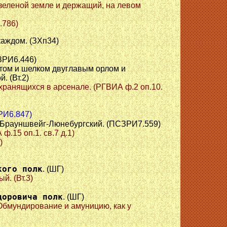
а зеленой земле и держащий, на левом
.786)
каждом. (ЗХп34)
ЗРИ6.446)
отом и шелком двуглавым орлом и
 (Вт.2)
, хранящихся в арсенале. (РГВИА ф.2 оп.10.
РИ6.847)
 Брауншвейг-Люнебургский. (ПСЗРИ7.559)
ф.15 оп.1. св.7 д.1)
)
кого полк
. (ШГ)
й. (Вт.3)
доровича полк
. (ШГ)
 Обмундирование и амуницию, как у