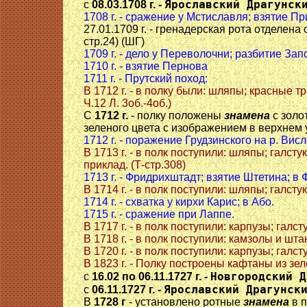
Ярославский Драгунск
с
08.03.1708 г. -
1708 г. - сражение у Мстиславля; взятие Пр
27.01.1709 г. - гренадерская рота отделена
стр.24) (ШГ)
1709 г. - дело у Переволочни; разбитие За
1710 г. - взятие Пернова
1711 г. - Прутский поход:
В 1712 г. - в полку были: шляпы; красные
Ч.12 Л. 3об.-4об.)
С
1712 г.
- полку положены
знамена
с золо
зеленого цвета с изображением в верхнем у
1712 г. - поражение Грудзинского на р. Вис
В 1713 г. - в полк поступили: шляпы; галс
приклад. (Т-стр.308)
1713 г. - Фридрихштадт; взятие Штетина; в
В 1714 г. - в полк поступили: шляпы; галсту
1714 г. - схватка у кирхи Карис; в Або.
1715 г. - сражение при Лаппе.
В 1717 г. - в полк поступили: карпузы; галс
В 1718 г. - в полк поступили: камзолы и штан
В 1720 г. - в полк поступили: карпузы; галс
В 1823 г. - Полку построены кафтаны из зел
Новгородский Д
с
16.02 по 06.11.1727 г. -
Ярославский Драгунск
с
06.11.1727 г. -
В
1728 г
- установлено ротные
знамена
в п