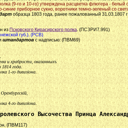
полка (9-го и 10-го) утверждена расцветка флюгера - белый с
етло-синие приборное сукно, воротники темно-зеленый со св
дарт
образца 1803 года, ранее пожалованный 31.03.1807 
он из
Псковского Кирасирского полка
. (ПСЗРИ7.991)
онежской губ.). (РСВ)
ки
штандартов
с надписью: (ПВМ69)
.
а и храбрости, оказанныхъ
1814 года.
ка 1-го дивизiона
.
 Оренбургскiй,
ка 4-го дивизiона
.
ролевского Высочества Принца Александ
рон. (ПВМ117)