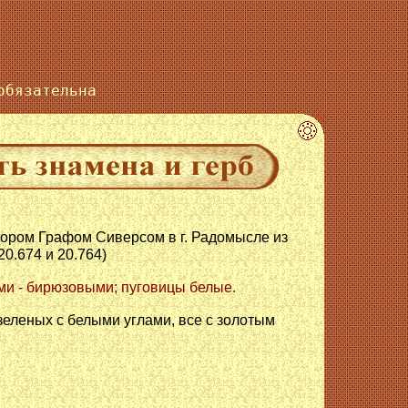
бязательна
йором Графом Сиверсом в г. Радомысле из
0.674 и 20.764)
ами - бирюзовыми; пуговицы белые.
 зеленых с белыми углами, все с золотым