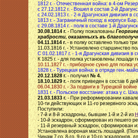
1812 г. - Отечественная война: в 4-ом Рез
с 27.12.1812 г. - Вошел в состав 2-й Драгунс
с 24.02.1813 г. - 2-я Драгунская дивизия в
1813 г. - Заграничный поход: в корпусе Бар
с 29.08.1814 г. - полк в составе 1-й Драгун
30.08.1814 г.
- Полку пожалованы
Георгие
храбрости, оказанныхъ въ благополучн
04.11.1814 г.
- в полку оставлено только тр
11.03.1816 г. - Установлено старшинство по
С 01.02.1817 г. - 1-я Драгунская дивизия в
К 1825 г. - для полка установлены лошади гн
10.11.1827 г. - приборное сукно для полка 
1828 г. - Турецкая война: в отряде ген.-м
20.12.1828 г.
- получил
№ 4.
18.10.1829 г.
- полк приведен в состав 6 д
06.04.1830 г. - За подвиги в Турецкой вой
1831 г. - Польское восстание: атака у с. Ш
21.03.1833 г.
- При реформировании кавал
10-ти действующих и 11-го резервного эск
Поступили:
- 7-й и 8-й эскадроны, бывшие 1-й и 2-й из
Н
- 10-й эскадрон, сформирован из пешего р
- 11-й резервный эскадрон, сформирован и
Установлена вороная масть лошадей. (Пол
Чинам 7-го, 8-го, 9-го и 10-го эскадронов