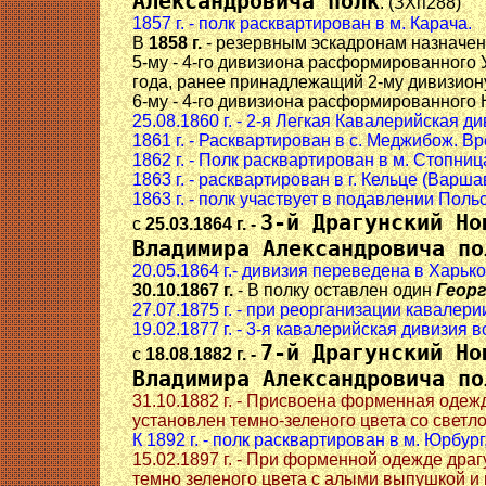
Александровича полк
. (ЗХп288)
1857 г. - полк расквартирован в м. Карача.
В
1858 г.
- резервным эскадронам назначе
5-му - 4-го дивизиона расформированного
года, ранее принадлежащий 2-му дивизиону
6-му - 4-го дивизиона расформированного 
25.08.1860 г. - 2-я Легкая Кавалерийская д
1861 г. - Расквартирован в с. Меджибож. Вр
1862 г. - Полк расквартирован в м. Стопниц
1863 г. - расквартирован в г. Кельце (Варш
1863 г. - полк участвует в подавлении Поль
3-й Драгунский Но
с
25.03.1864 г. -
Владимира Александровича по
20.05.1864 г.- дивизия переведена в Харьк
30.10.1867 г.
- В полку оставлен один
Геор
27.07.1875 г. - при реорганизации кавалери
19.02.1877 г. - 3-я кавалерийская дивизия 
7-й Драгунский Но
с
18.08.1882 г. -
Владимира Александровича по
31.10.1882 г. - Присвоена форменная одеж
установлен темно-зеленого цвета со светл
К 1892 г. - полк расквартирован в м. Юрбург
15.02.1897 г. - При форменной одежде дра
темно зеленого цвета с алыми выпушкой и