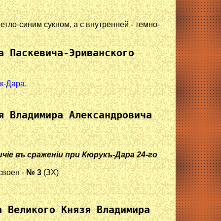
ло-синим сукном, а с внутренней - темно-
а Паскевича-Эриванского
к-Дара.
я Владимира Александровича
чiе въ сраженiи при Кюрукъ-Дара 24-го
своен -
№ 3
(ЗХ)
а Великого Князя Владимира