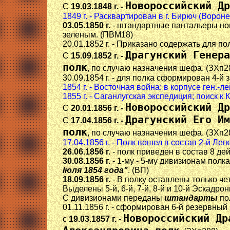
Новороссийский Др
С
19.03.1848 г. -
1849 г. - Расквартирован в г. Бирюч (Вороне
03.05.1850 г.
- штандартные пантальеры нов
зеленым. (ПВМ18)
20.01.1852 г. - Приказано содержать для п
Драгунский Генера
С
15.09.1852 г. -
полк
, по случаю назначения шефа. (ЗХп2
30.09.1854 г. - для полка сформирован 4-й
1854 г. - Восточная война: в корпусе ген.
1855 г. - Саганлугская экспедиция; поиск к 
Новороссийский Др
С
20.01.1856 г. -
Драгунский Его Им
С
17.04.1856 г. -
полк
, по случаю назначения шефа. (ЗХп2
17.04.1856 г. - Полк вошел в состав 2-й Ле
26.06.1856 г.
- полк приведен в состав 8 д
30.08.1856 г.
- 1-му - 5-му дивизионам пол
Iюля 1854 года"
. (ВП)
18.09.1856 г.
- В полку оставлены только ч
Выделены 5-й, 6-й, 7-й, 8-й и 10-й Эскадр
С дивизионами переданы
штандарты
пол
01.11.1856 г. - сформирован 6-й резервный
Новороссийский Др
с
19.03.1857 г. -