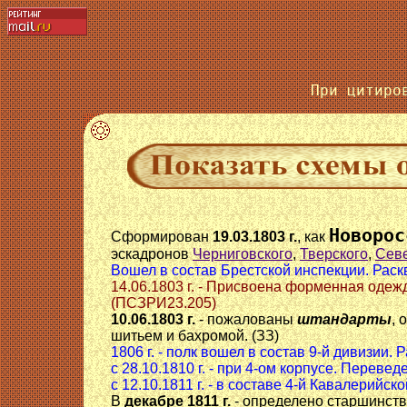
При цитиро
Новорос
Сформирован
19.03.1803 г.
, как
эскадронов
Черниговского
,
Тверского
,
Севе
Вошел в состав Брестской инспекции. Раскв
14.06.1803 г. - Присвоена форменная одеж
(ПСЗРИ23.205)
10.06.1803 г.
- пожалованы
штандарты
, 
шитьем и бахромой. (ЗЗ)
1806 г. - полк вошел в состав 9-й дивизии.
с 28.10.1810 г. - при 4-ом корпусе. Перев
с 12.10.1811 г. - в составе 4-й Кавалерийско
В
декабре 1811 г.
- определено старшинств