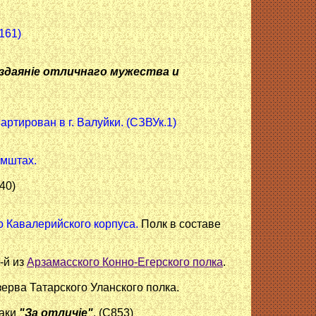
161)
оздаянiе отличнаго мужества и
артирован в г. Валуйки. (СЗВУк.1)
ямштах.
40)
о Кавалерийского корпуса.
Полк в составе
5-й из
Арзамасского Конно-Егерского полка
.
ерва Татарского Уланского полка.
наки
"За отличiе"
. (С853)