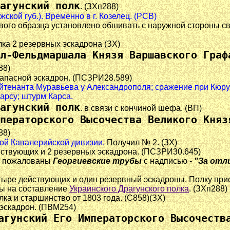
агунский полк
. (ЗХп288)
жской губ.). Временно в г. Козелец. (РСВ)
ого образца установлено обшивать с наружной стороны свет
олка 2 резервных эскадрона (ЗХ)
л-Фельдмаршала Князя Варшавского Граф
88)
 запасной эскадрон. (ПСЗРИ28.589)
-лейтенанта Муравьева у Александрополя; сражение при Кюру
Карсу; штурм Карса.
агунский полк
. в связи с кончиной шефа. (ВП)
ператорского Высочества Великого Княз
88)
гкой Кавалерийской дивизии.
Получил № 2. (ЗХ)
ействующих и 2 резервных эскадрона. (ПСЗРИ30.645)
ка пожалованы
Георгиевские трубы
с надписью -
"За отли
етыре действующих и один резервный эскадроны. Полку при
оны на составление
Украинского Драгунского полка
. (ЗХп288)
ка и старшинство от 1803 года. (С858)(ЗХ)
 эскадрон. (ПВМ254)
агунский Его Императорского Высочеств