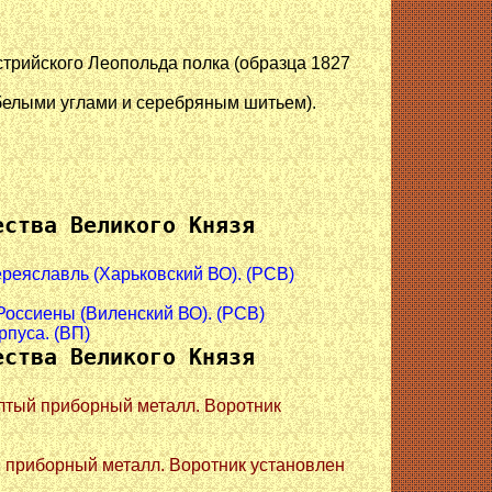
стрийского Леопольда полка (образца 1827
 белыми углами и серебряным шитьем).
ества Великого Князя
ереяславль (Харьковский ВО). (РСВ)
. Россиены (Виленский ВО). (РСВ)
рпуса. (ВП)
ества Великого Князя
елтый приборный металл. Воротник
й приборный металл. Воротник установлен