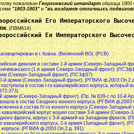
, полку пожалован
Георгиевский штандарт
образца 1900 
исями
"1803-1903"
и
"въ воздаянiе отличныхъ подвигов
вороссийский Его Императорского Высоч
лк
. (ПВМ614)
вороссийский Ея Императорского Высоче
 расквартирован в г. Ковна. (Виленский ВО). (РСВ)
лерийская дивизия в составе 1-й армии (Северо-Западный фро
 Нахичеванского (1-я армия Северо-Западный фронт). (ПСЗф
армию (Северо-Западный фронт). (ПСЗф37)
 10-й армии (Северо-Западный фронт). (РГВИА ф.2003 Оп.2 д
ия поступила в состав I-го кавалерийского корпуса, которы
372-373)
5-й армии (Северо-Западный фронт). (Пр. № 639-с по 10-й Ар
я вошла в состав Сводного конного корпуса. (РГВИА ф.2003 О
е включена в состав IV-го конного корпуса (Северо-Западный
V-й кавалерийский корпус вошел составе 3-й армии (Северо-З
адного фронта, корпус с 3-й армией на Западном фронте. (П
ого кавалерийского корпуса, 3-я армия (Западный фронт). (Р
м корпусе. (РГВИА ф.2003 Оп.2 д. 391)
я выделена из IV-го кавалерийского корпуса, 3-я армия (За