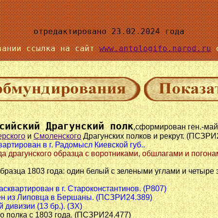
отредактировано 23.02.2024 года
вании ссылка на сайт
www.antologifo.narod.ru
о
сийский Драгунский полк
,сформирован ген.-ма
рского
и
Смоленского
Драгунских полков и рекрут. (ПСЗРИ2
артирован в г. Радомысл Киевской губ..
да драгунского образца с воротниками, обшлагами и погон
образца 1803 года: один белый с зелеными углами и четыре
 Расквартирован в г. Староконстантинов. (Р807)
еден из Липовца в Бершаны. (ПСЗРИ24.389)
й дивизии (13 бр.). (ЗХ)
о полка с 1803 года. (ПСЗРИ24.477)