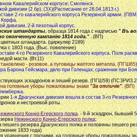
ервном Кавалерийском корпусе; Смоленск.
кой дивизии (2 бр). (ЗХ)(Расписание от 28.04.1813 г.)
 составе 2-го кавалерийского корпуса Резервной армии. (ПВМ
. Корфа.
ской дивизии, 2-й пехотный корпус.
вские штандарты
, образца 1814 года с надписью
" Въ в
о оконченную кампанiю 1814 года."
. (ВП)
и цветных штандарта. (циркуляр 2189)
лка с 1803 года. (Выс. повеление)
 составе 4-го Резервного Кавалерийского корпуса. Полк раскв
едой масти. (Вт.11)
установлено - розовое, а пуговицы желтого металла. (ПГШ65)
айора Барона Гейсмара; дело при Голенцах; сражении при Бо
ействующих эскадронов и пеший резерв. (ПГШ59) (ПСЗРИ3.2
не на головные уборы пожалованы знаки
"За отличiе"
. (ВП)
калембержа.
ерии
1-я Драгунская дивизия вошла в состав 3-го Резервног
адронов и нестроевой роты.
ежинского Конно-Егерского полка
. - 9-й эскадрон, бывший 
езерва
Нежинского Конно-Егерского полка
;
з пешего резерва Драгунского полка и половины пешего рез
ожение 1833 года)
, для уравнения с прочими, на головные уборы пожалованы з