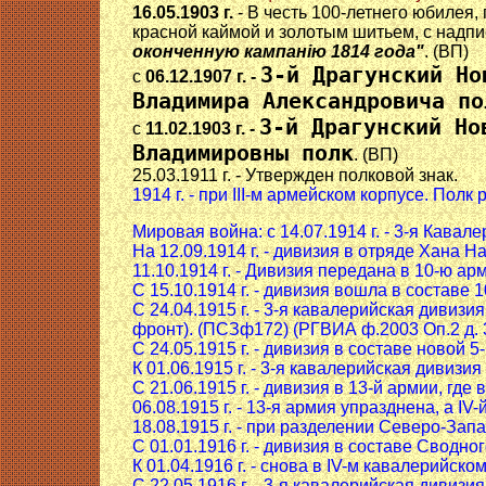
16.05.1903 г.
- В честь 100-летнего юбилея
красной каймой и золотым шитьем, с надп
оконченную кампанiю 1814 года"
. (ВП)
3-й Драгунский Но
с
06.12.1907 г. -
Владимира Александровича по
3-й Драгунский Но
с
11.02.1903 г. -
Владимировны полк
. (ВП)
25.03.1911 г. - Утвержден полковой знак.
1914 г. - при III-м армейском корпусе. Полк
Мировая война: с 14.07.1914 г. - 3-я Кава
На 12.09.1914 г. - дивизия в отряде Хана
11.10.1914 г. - Дивизия передана в 10-ю 
С 15.10.1914 г. - дивизия вошла в составе
С 24.04.1915 г. - 3-я кавалерийская дивиз
фронт). (ПСЗф172) (РГВИА ф.2003 Оп.2 д. 
С 24.05.1915 г. - дивизия в составе новой 
К 01.06.1915 г. - 3-я кавалерийская дивизи
С 21.06.1915 г. - дивизия в 13-й армии, гд
06.08.1915 г. - 13-я армия упразднена, а I
18.08.1915 г. - при разделении Северо-Зап
С 01.01.1916 г. - дивизия в составе Сводн
К 01.04.1916 г. - снова в IV-м кавалерийско
С 22.05.1916 г. - 3-я кавалерийская дивизи