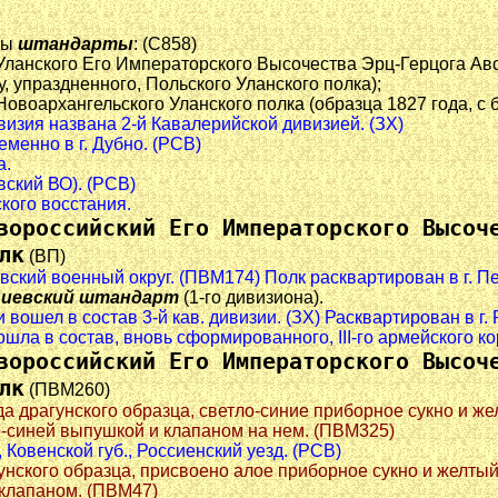
ны
штандарты
: (С858)
 Уланского Его Императорского Высочества Эрц-Герцога Ав
, упраздненного, Польского Уланского полка);
Новоархангельского Уланского полка (образца 1827 года, с
ивизия названа 2-й Кавалерийской дивизией. (ЗХ)
еменно в г. Дубно. (РСВ)
а.
авский ВО). (РСВ)
ского восстания.
вороссийский Его Императорского Высоч
лк
(ВП)
овский военный округ. (ПВМ174) Полк расквартирован в г. П
гиевский штандарт
(1-го дивизиона).
и вошел в состав 3-й кав. дивизии. (ЗХ) Расквартирован в г
вошла в состав, вновь сформированного, III-го армейского ко
вороссийский Его Императорского Высоч
лк
(ПВМ260)
да драгунского образца, светло-синие приборное сукно и ж
о-синей выпушкой и клапаном на нем. (ПВМ325)
, Ковенской губ., Россиенский уезд. (РСВ)
гунского образца, присвоено алое приборное сукно и желты
 клапаном. (ПВМ47)