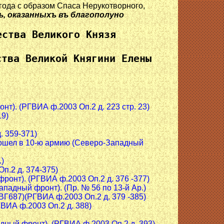
года с образом Спаса Нерукотворного,
ъ, оказанныхъ въ благополуно
ества Великого Князя
ства Великой Княгини Елены
нт). (РГВИА ф.2003 Оп.2 д. 223 стр. 23)
19)
. 359-371)
й вошел в 10-ю армию (Северо-Западный
.)
п.2 д. 374-375)
 фронт). (РГВИА ф.2003 Оп.2 д. 376 -377)
ападный фронт). (Пр. № 56 по 13-й Ар.)
ВГ687)(РГВИА ф.2003 Оп.2 д. 379 -385)
ГВИА ф.2003 Оп.2 д. 388)
падный фронт). (РГВИА ф.2003 Оп.2 д. 393)