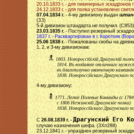
20.10.1833 г. - для пикинерных эскадронов 
24.12.1833 г. - для полка установлено св
07.04.1834 г.
- 4-му дивизиону выдан
штан
(ЗЗ)
5-й дивизион штандарта не получил. (С853)
23.03.1835 г.
- Поступил резервный эскадр
1837 г. - Расквартирован в г. Коротояк (Вор
25.06 1838 г.
- Пожалованы скобы на древ
1, 2, и 3-му дивизионам:
1803. Новороссiйскiй Драгунскiй полкъ
1814. Въ воздаянiе отличнаго мужеств
въ благополучно оконченную кампанiю 
1838. Новороссiйскаго Драгунскаго пол
4-му дивизиону:
1771. Легкiе Полевые Команды (с 1784
с 1806 Нежинскiй Драгунскiе полки).
1838. Новороссiйскаго Драгунскаго пол
Драгунский Его Ко
С
26.08.1839 г. -
случаю назначения шефа. (ЗХп288)
23.12.1841 г. - упразднен резервный эскад