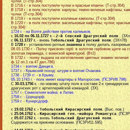
чулки. (Т-стр.304)
В 1716 г - в полк поступили чулки и красные епанчи. (Т-стр.304)
В 1718 г - в полк поступили: карпузы; темно-зеленые кафтаны; ка
чулки. (Т-стр.304)
В 1719 г - в полк поступили козлиные камзолы. (Т-стр.304)
В 1720 г - в полк поступили: васильковые кафтаны; чулки; красные
стр.304)
1724 г. - на Волге действия против калмыков.
с
16.02 по 06.11.1727 г. -
2-й Севский Драгунский полк
. (ЗХп
с
06.11.1727 г.
- вновь
Тобольский Драгунский полк
. (ЗХп78)
В
1728 г
- установлено ротные
знамена
в полку делать лазоревые.
08.03.1730 г. - Полку присвоен герб: в золотом гербовом щите на 
золотая пирамида, с воинской арматурой. (Вт2)
В 1732 г. - полку выдана на изготовление цветных знамен зеленая
ф.12 оп.1 св.47 дел.786)
1734 г. - взятие Данцига.
1737 г. - Крымский поход: штурм и взятие Очакова.
1738 - 1739 гг. - в Крыму.
05.10.1743 г. - полк имеет квартиры в Малороссии. (ПСЗРИ8.798).
С
30.03.1756 г.
- по новому штату полк в составе 2-х гренадерских 
драгунских рот с артиллерийской командой. (ЗХ)
1757 г.- Семилетняя война: в Литве.
1758 г. - Цорндорф.
1759 г. - Кунерсдорф.
с
19.02.1762 г. -
Тобольский Кирасирский полк
. (Выс. пов.)
с
25.04.1762 г. -
Кирасирский ген.-майора Романгуса
. (ПСЗР
с
05.07.1762 г.
- вновь
Тобольский Драгунский полк
.
Содержится на прежнем основании. (ПСЗРИ11.595)