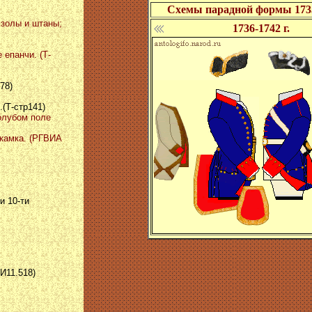
Схемы парадной формы 1735-
мзолы и штаны;
1736-1742 г.
 епанчи. (Т-
78)
(Т-стр141)
голубом поле
 камка. (РГВИА
и 10-ти
И11.518)