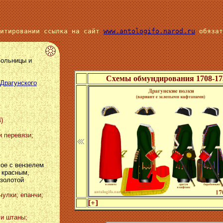
цитировании ссылка на сайт
www.antologifo.narod.ru
обязат
 вольницы и
Схемы обмундирования 1708-173
 Драгунского
)
и перевязи;
лое с вензелем
 красным,
 золотой
чулки; епанчи;
 и штаны;