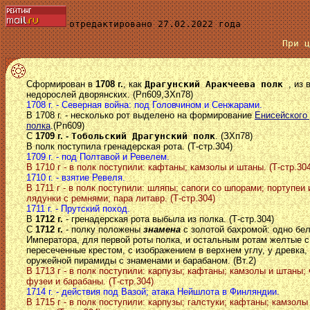
отредактировано 27.02.2022 года
При 
Сформирован в
1708 г.
, как
Драгунский Аракчеева полк
, из
недорослей дворянских. (Рп609,ЗХп78)
1708 г. - Северная война: под Головчином и Сенжарами.
В 1708 г. - несколько рот выделено на формирование
Енисейского
полка
.(Рп609)
С
1709 г. -
Тобольский Драгунский полк
. (ЗХп78)
В полк поступила гренадерская рота. (Т-стр.304)
1709 г. - под Полтавой и Ревелем.
В 1710 г - в полк поступили: кафтаны; камзолы и штаны. (Т-стр.304
1710 г. - взятие Ревеля.
В 1711 г - в полк поступили: шляпы; сапоги со шпорами; портупеи 
лядунки с ремнями; пара литавр. (Т-стр.304)
1711 г. - Прутский поход.
В
1712 г.
- гренадерская рота выбыла из полка. (Т-стр.304)
С
1712 г.
- полку положены
знамена
с золотой бахромой: одно бе
Императора, для первой роты полка, и остальным ротам желтые с
пересеченные крестом, с изображением в верхнем углу, у древка,
оружейной пирамиды с знаменами и барабаном. (Вт.2)
В 1713 г - в полк поступили: карпузы; кафтаны; камзолы и штаны; 
фузеи и барабаны. (Т-стр.304)
1714 г. - действия под Вазой; атака Нейшлота в Финляндии.
В 1715 г - в полк поступили: карпузы; галстуки; кафтаны; камзолы