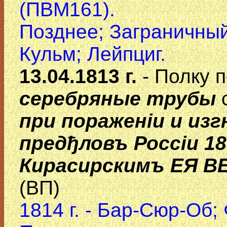
(ПВМ161).
Позднее; Заграничный
Кульм; Лейпциг.
13.04.1813 г.
- Полку 
серебряные трубы
с
при пораженiи и изг
предђловъ Россiи 18
Кирасирскимъ ЕЯ В
(ВП)
1814 г. - Бар-Сюр-Об