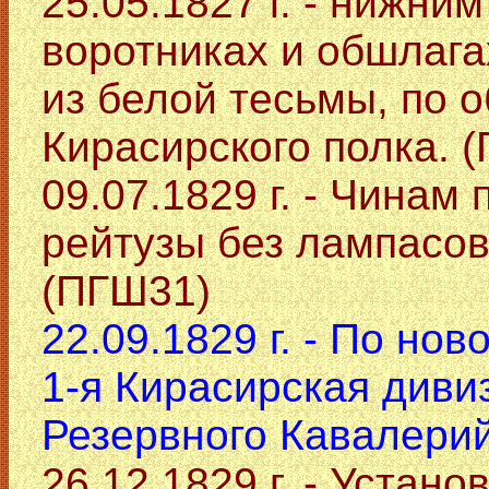
25.05.1827 г. - нижни
воротниках и обшлаг
из белой тесьмы, по 
Кирасирского полка. 
09.07.1829 г. - Чинам
рейтузы без лампасов
(ПГШ31)
22.09.1829 г. - По но
1-я Кирасирская дивиз
Резервного Кавалерий
26.12.1829 г. - Устан