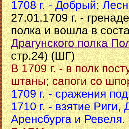
1708 г. - Добрый; Лесн
27.01.1709 г. - грена
полка и вошла в сост
Драгунского полка По
стр.24) (ШГ)
В 1709 г. - в полк по
штаны; сапоги со шпор
1709 г. - сражения по
1710 г. - взятие Риги
Аренсбурга и Ревеля.