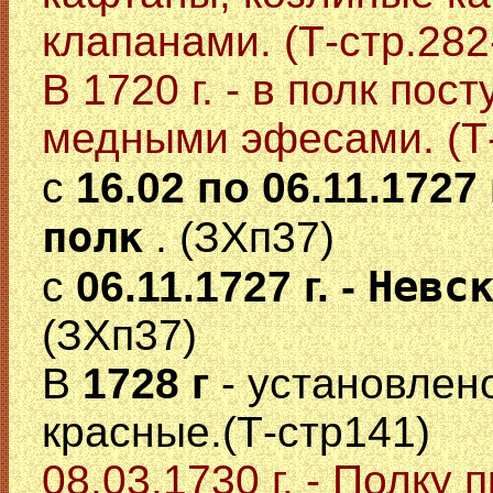
клапанами. (Т-стр.282
В 1720 г. - в полк пос
медными эфесами. (Т-
с
16.02 по 06.11.1727 
полк
. (ЗХп37)
Невс
с
06.11.1727 г. -
(ЗХп37)
В
1728 г
- установлен
красные.(Т-стр141)
08.03.1730 г. - Полку 