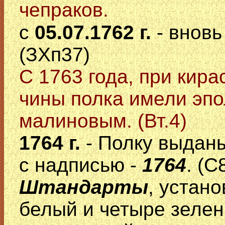
чепраков.
с
05.07.1762 г.
- внов
(ЗХп37)
С 1763 года, при кир
чины полка имели эпо
малиновым. (Вт.4)
1764 г.
- Полку выдан
с надписью -
1764
. (С
Штандарты
, устан
белый и четыре зелены