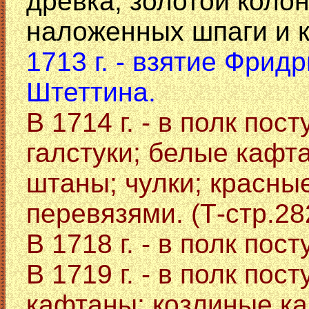
древка, золотой коло
наложенных шпаги и кл
1713 г. - взятие Фрид
Штеттина.
В 1714 г. - в полк по
галстуки; белые кафт
штаны; чулки; красные
перевязями. (Т-стр.28
В 1718 г. - в полк пос
В 1719 г. - в полк по
кафтаны; козлиные ка