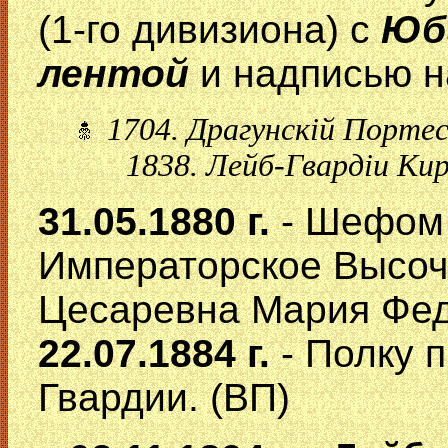
(1-го дивизиона) с
Юб
лентой
и надписью н
1704. Драгунскiй Портес
1838. Лейб-Гвардiи Кира
31.05.1880 г.
- Шефом 
Императорское Высоч
Цесаревна Мария Фед
22.07.1884 г.
- Полку 
Гвардии. (ВП)