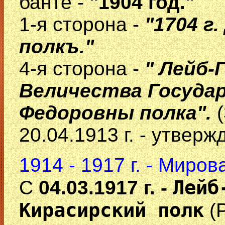
банте -
"1904 год."
1-я сторона -
"1704 г
полкъ."
4-я сторона -
" Лейб-
Величества Госуда
Федоровны полка".
(
20.04.1913 г. - утверж
1914 - 1917 г. - Миров
Лейб
С
04.03.1917 г. -
Кирасирский полк
(Р