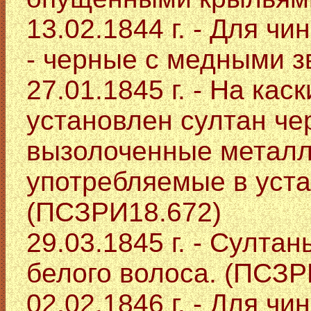
13.02.1844 г. - Для ч
- черные с медными з
27.01.1845 г. - На кас
установлен султан чер
вызолоченные металл
употребляемые в уста
(ПСЗРИ18.672)
29.03.1845 г. - Султа
белого волоса. (ПСЗР
02.02.1846 г. - Для ч