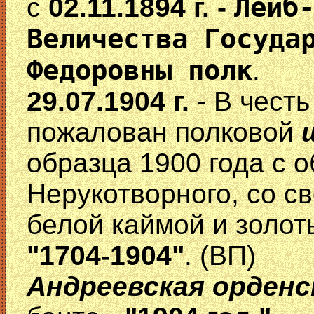
Лейб
с
02.11.1894 г. -
Величества Госуда
Федоровны полк
.
29.07.1904 г.
- В честь
пожалован полковой
образца 1900 года с 
Нерукотворного, со с
белой каймой и золот
"1704-1904"
. (ВП)
Андреевская орденс