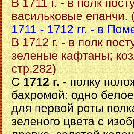
В 1711 г. - в полк пос
васильковые епанчи. (
1711 - 1712 гг. - в По
В 1712 г. - в полк пос
зеленые кафтаны; коз
стр.282)
С
1712 г.
- полку пол
бахромой: одно белое
для первой роты полк
зеленого цвета с изоб