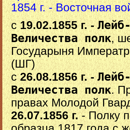
1854 г. - Восточная в
Лейб
с
19.02.1855 г. -
Величества полк
, ш
Государыня Императр
(ШГ)
Лейб
с
26.08.1856 г. -
Величества полк
. П
правах Молодой Гвард
26.07.1856 г.
- Полку 
образца 1817 года с 