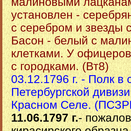
малиновыми лацканам
установлен - серебря
с серебром и звезды с
Басон - белый с мал
клетками. У офицеров
с городками. (Вт8)
03.12.1796 г. - Полк в
Петербургской дивизи
Красном Селе. (ПСЗР
11.06.1797 г.
- пожало
кирасирского образца 