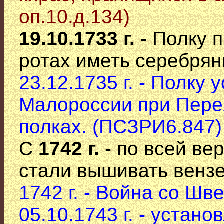
оп.10.д.134)
19.10.1733 г.
- Полку 
ротах иметь серебрян
23.12.1735 г. - Полку
Малороссии при Пере
полках. (ПСЗРИ6.847)
С
1742 г.
- по всей ве
стали вышивать венз
1742 г. - Война со Шв
05.10.1743 г. - устано