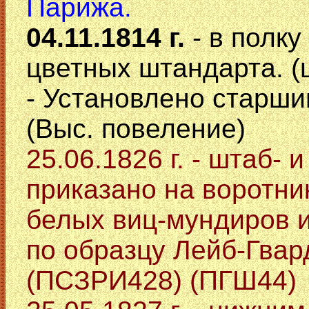
Парижа.
04.11.1814 г.
- в полк
цветных штандарта. (ц
- Установлено старшин
(Выс. повеление)
25.06.1826 г. - штаб-
приказано на воротни
белых виц-мундиров 
по образцу Лейб-Гвар
(ПСЗРИ428) (ПГШ44)