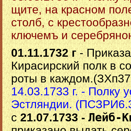
щите, на красном пол
столб, с крестообра
ключемъ и серебряною
01.11.1732 г
- Приказ
Кирасирский полк в со
роты в каждом.(ЗХп37
14.03.1733 г. - Полку
Эстляндии. (ПСЗРИ6.
Лейб-К
с
21.07.1733 -
приказано выдать се