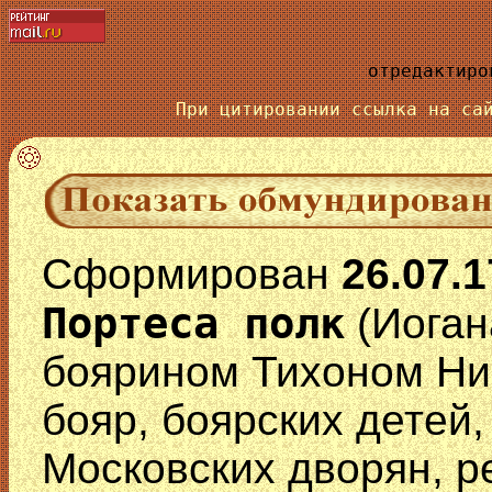
отредактиро
При цитировании ссылка на с
Сформирован
26.07.1
Портеса полк
(Иоган
боярином Тихоном Ни
бояр, боярских детей,
Московских дворян, р