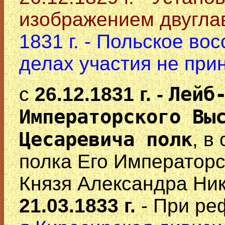
изображением двуглав
1831 г. - Польское во
делах участия не при
Лейб
с
26.12.1831 г. -
Императорского Вы
Цесаревича полк
, в
полка Его Императорс
Князя Александра Ник
21.03.1833 г.
- При ре