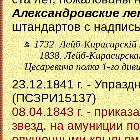
Александровские л
штандартов с надпис
1732. Лейб-Кирасирскiй 
1838. Лейб-Кирасирскаго
Цесаревича полка 1-го див
23.12.1841 г. - Упраз
(ПСЗРИ15137)
08.04.1843 г. - прика
звезд, на амуниции по
опущенными крыльям