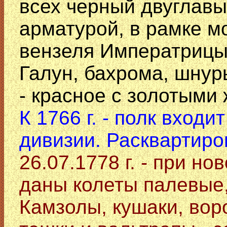
всех черный двуглавы
арматурой, в рамке мо
вензеля Императрицы,
Галун, бахрома, шнуры
- красное с золотыми 
К 1766 г. - полк вход
дивизии. Расквартиров
26.07.1778 г. - при н
даны колеты палевые,
Камзолы, кушаки, вор