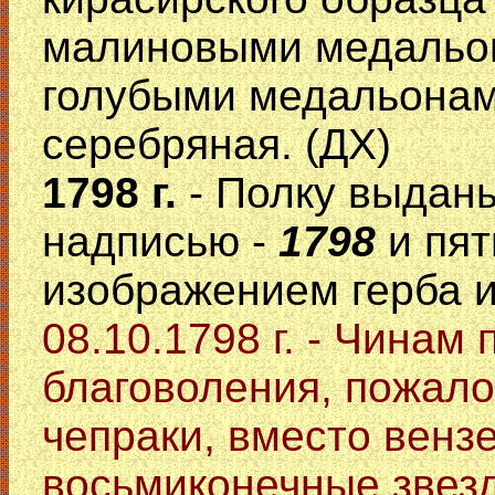
малиновыми медальон
голубыми медальонами
серебряная. (ДХ)
1798 г.
- Полку выдан
надписью -
1798
и пя
изображением герба 
08.10.1798 г. - Чинам
благоволения, пожало
чепраки, вместо венз
восьмиконечные звез