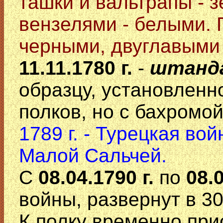
ташки и вальтрапы - 
вензелями - белыми. 
черными, двуглавыми 
11.11.1780 г.
-
штанд
образцу, установленн
полков, но с бахромой
1789 г. - Турецкая во
Малой Сальчей.
С
08.04.1790 г.
по
08.
войны, развернут в 3
К полку временно пр