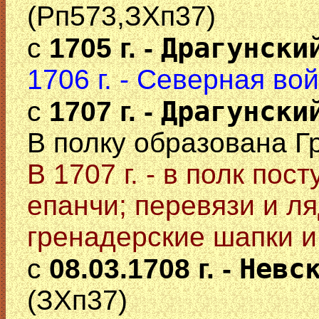
(Рп573,ЗХп37)
Драгунски
с
1705 г. -
1706 г. - Северная во
Драгунски
с
1707 г. -
В полку образована Гр
В 1707 г. - в полк по
епанчи; перевязи и л
гренадерские шапки и 
Невс
с
08.03.1708 г. -
(ЗХп37)