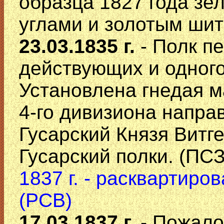
образца 1827 года зе
углами и золотым шит
23.03.1835 г.
- Полк п
действующих и одного
Установлена гнедая 
4-го дивизиона напра
Гусарский Князя Витг
Гусарский полки. (ПС
1837 г. - расквартиров
(РСВ)
17.03 1837 г.
- Пожало