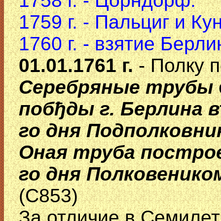
1758 г. - Цорндорф.
1759 г. - Пальциг и К
1760 г. - взятие Берли
01.01.1761 г.
- Полку 
Серебряные трубы
побђды г. Берлина в
го дня Подполковн
Оная труба построе
го дня Полковеник
(С853)
За отличие в Семилет