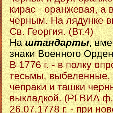
кирас - оранжевая, а 
черным. На лядунке в
Св. Георгия. (Вт.4)
На
штандарты
, вм
знаки Военного Орден
В 1776 г. - в полку о
тесьмы, выбеленные, 
чепраки и ташки черн
выкладкой. (РГВИА ф.
26.07.1778 г. - при н