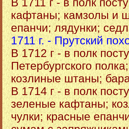
В 1711 г - в полк пос
кафтаны; камзолы и ш
епанчи; лядунки; седл
1711 г. - Прутский пох
В 1712 г - в полк пост
Петербургского полка
козлиные штаны; бара
В 1714 г - в полк пост
зеленые кафтаны; ко
чулки; красные епанч