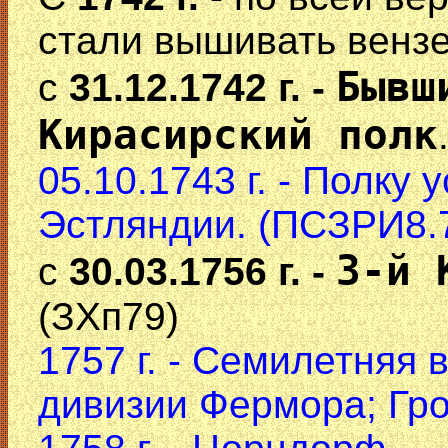
стали вышивать венз
Бывш
с
31.12.1742 г. -
Кирасирский полк
05.10.1743 г. - Полку
Эстляндии. (ПСЗРИ8.
3-й 
с
30.03.1756 г. -
(ЗХп79)
1757 г. - Семилетняя 
дивизии Фермора; Гр