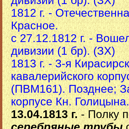
дивизии (1 бр). (ЗХ)
1812 г. - Отечественн
Красное.
с 27.12.1812 г. - Вош
дивизии (1 бр). (ЗХ)
1813 г. - 3-я Кирасирс
кавалерийского корпу
(ПВМ161). Позднее; З
корпусе Кн. Голицына
13.04.1813 г.
- Полку 
серебряные трубы
с