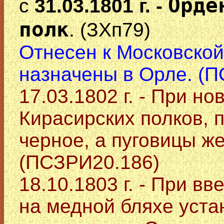
Орде
с
31.03.1801 г. -
полк
. (ЗХп79)
Отнесен к Московской
назначены в Орле. (
17.03.1802 г. - При 
Кирасирских полков, 
черное, а пуговицы ж
(ПСЗРИ20.186)
18.10.1803 г. - При вв
на медной бляхе уста