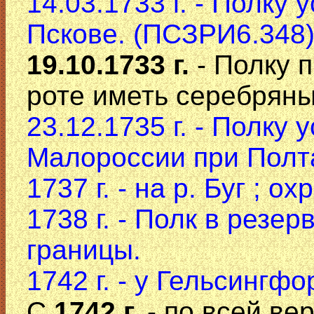
14.03.1733 г. - Полку 
Пскове. (ПСЗРИ6.348
19.10.1733 г.
- Полку 
роте иметь серебряны
23.12.1735 г. - Полку
Малороссии при Полт
1737 г. - на р. Буг ; 
1738 г. - Полк в резе
границы.
1742 г. - у Гельсингфо
С
1742 г.
- по всей ве