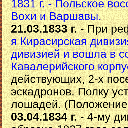
1831 г. - Польское во
Вохи и Варшавы.
21.03.1833 г.
- При ре
я Кирасирская дивизи
дивизией и вошла в со
Кавалерийского корпу
действующих, 2-х пос
эскадронов. Полку ус
лошадей. (Положение 
03.04.1834 г.
- 4-му д