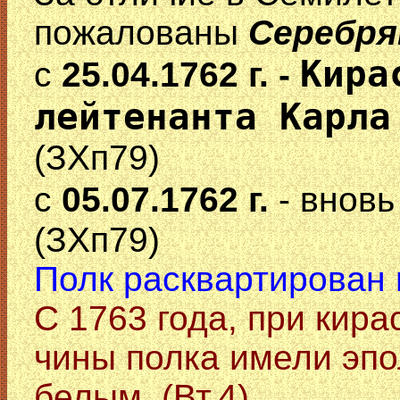
пожалованы
Серебр
Кира
с
25.04.1762 г. -
лейтенанта Карла
(ЗХп79)
с
05.07.1762 г.
- внов
(ЗХп79)
Полк расквартирован в
C 1763 года, при кир
чины полка имели эпо
белым. (Вт.4)