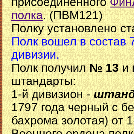
присоединенного
Фин
полка
. (ПВМ121)
Полку установлено ст
Полк вошел в состав 
дивизии.
Полк получил
№ 13
и 
штандарты:
1-й дивизион -
штан
1797 года черный с 
бахрома золотая) от 1
Военного ордена пол