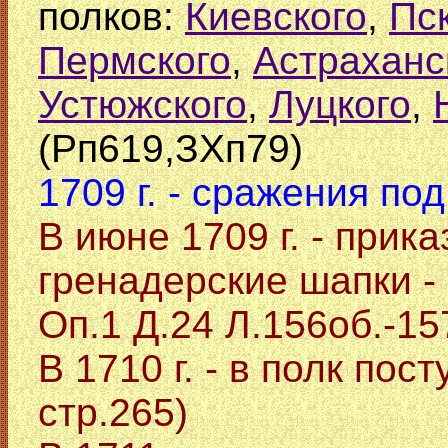
полков:
Киевского
,
Пс
Пермского
,
Астраханс
Устюжского
,
Луцкого
,
(Рп619,ЗХп79)
1709 г. - сражения п
В июне 1709 г. - прик
гренадерские шапки -
Оп.1 Д.24 Л.156об.-15
В 1710 г. - в полк пос
стр.265)