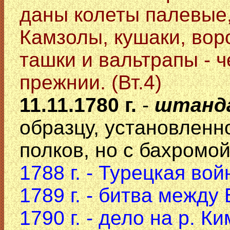
даны колеты палевые,
Камзолы, кушаки, вор
ташки и вальтрапы - 
прежнии. (Вт.4)
11.11.1780 г.
-
штанд
образцу, установленн
полков, но с бахромой
1788 г. - Турецкая вой
1789 г. - битва межд
1790 г. - дело на р. К