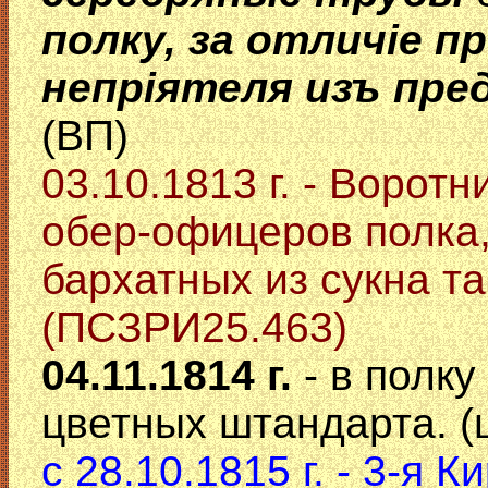
полку, за отличiе п
непрiятеля изъ пред
(ВП)
03.10.1813 г. - Ворот
обер-офицеров полка,
бархатных из сукна та
(ПСЗРИ25.463)
04.11.1814 г.
- в полк
цветных штандарта. (
с 28.10.1815 г. - 3-я 