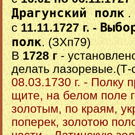
Драгунский полк
.
Выбо
с
11.11.1727 г. -
полк
. (ЗХп79)
В
1728 г
- установлен
делать лазоревые.(Т-
08.03.1730 г. - Полку 
щите, на белом поле г
золотым, по краям, у
поперек, золотою по