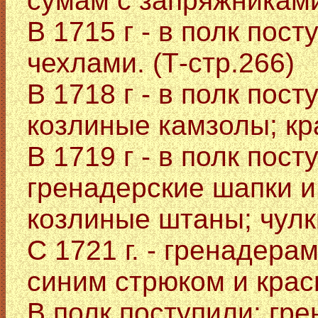
сумам с запряжниками.
В 1715 г - в полк пос
чехлами. (Т-стр.266)
В 1718 г - в полк пос
козлиные камзолы; кр
В 1719 г - в полк пос
гренадерские шапки и
козлиные штаны; чулки
С 1721 г. - гренадера
синим стрюком и крас
В полк поступили: гр