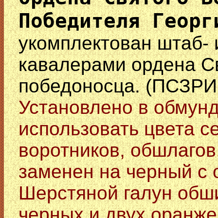
Победителя Георг
укомплектован штаб- 
кавалерами ордена Св
победоносца. (ПСЗРИ
Установлено в обмун
использовать цвета с
воротников, обшлагов
заменен на черный с
Шерстяной галун обши
черных и двух оранже