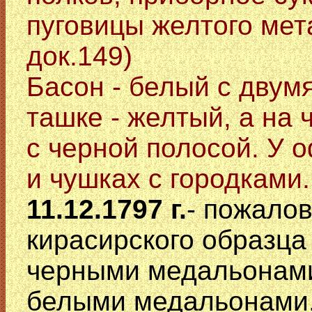
пуговицы желтого мет
док.149)
Басон - белый с двум
ташке - желтый, а на 
с черной полосой. У 
и чушках с городками.
11.12.1797 г.
- пожало
кирасирского образца 
черными медальонами
белыми медальонами, 