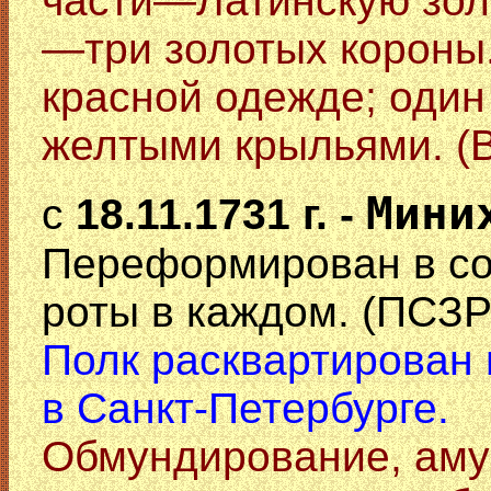
части—Латинскую золо
—три золотых короны.
красной одежде; один 
желтыми крыльями. (В
Мини
с
18.11.1731 г. -
Переформирован в сос
роты в каждом. (ПСЗР
Полк расквартирован в
в Санкт-Петербурге.
Обмундирование, аму