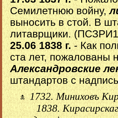
Семилетнюю войну,
л
выносить в стой. В ш
литаврщики. (ПСЗРИ1
25.06 1838 г.
- Как по
ста лет, пожалованы
Александровские л
штандартов с надпис
1732. Миниховъ Кир
1838. Кирасирскаго 