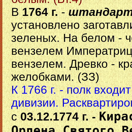
В
1764 г.
-
штандар
установлено заготавл
зеленых. На белом - 
вензелем Императрицы
вензелем. Древко - к
желобками. (ЗЗ)
К 1766 г. - полк вход
дивизии. Расквартиро
Кира
с
03.12.1774 г. -
Ордена Святого В