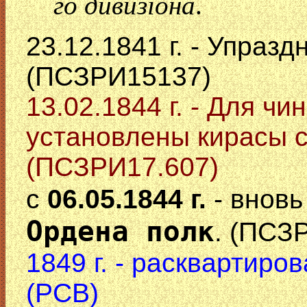
го дивизiона
.
23.12.1841 г. - Упраз
(ПСЗРИ15137)
13.02.1844 г. - Для ч
установлены кирасы 
(ПСЗРИ17.607)
с
06.05.1844 г.
- внов
Ордена полк
. (ПСЗ
1849 г. - расквартиров
(РСВ)